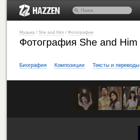
Музыка
/
She and Him
/
Фотографии
Фотография She and Him 
Биография
Композиции
Тексты и переводы