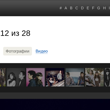
#
A
B
C
D
E
F
G
H
I
12 из 28
Фотографии
Видео