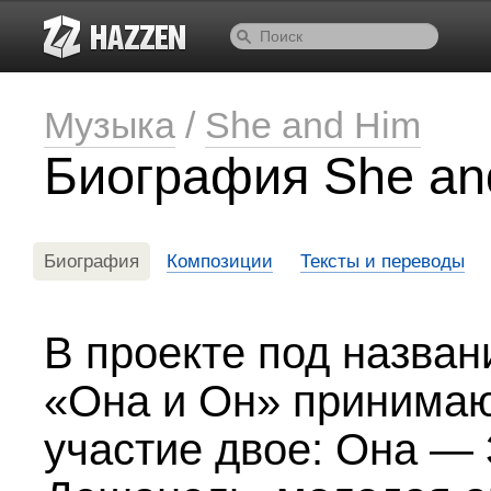
Музыка
/
She and Him
Биография She an
Биография
Композиции
Тексты и переводы
В проекте под назва
«Она и Он» принима
участие двое: Она —