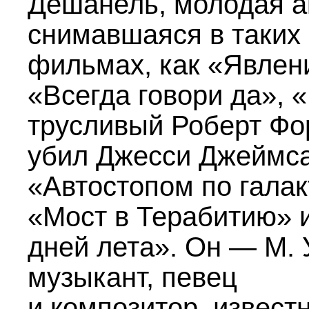
Дешанель, молодая а
снимавшаяся в таких
фильмах, как «Явлен
«Всегда говори да», 
трусливый Роберт Фо
убил Джесси Джеймса
«Автостопом по галак
«Мост в Терабитию» 
дней лета». Он — М. 
музыкант, певец
и композитор, извест