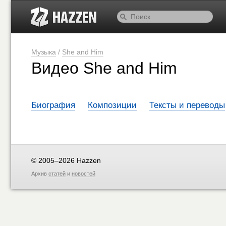
Музыка
/
She and Him
Видео She and Him
Биография
Композиции
Тексты и переводы
© 2005–2026 Hazzen
Архив
статей
и
новостей