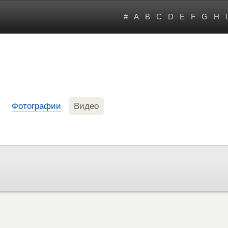
#
A
B
C
D
E
F
G
H
I
Фотографии
Видео