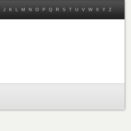
J
K
L
M
N
O
P
Q
R
S
T
U
V
W
X
Y
Z