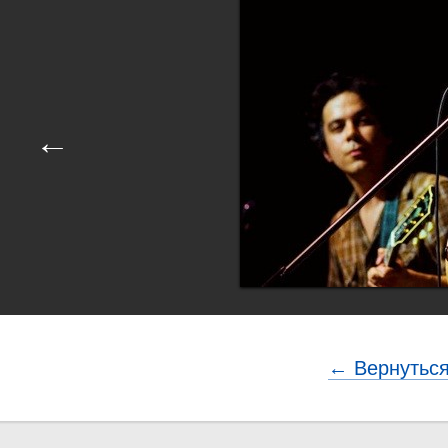
←
← Вернуться