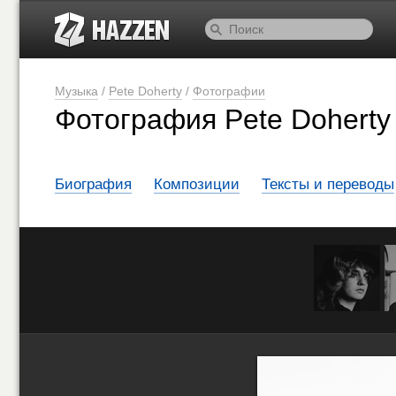
Музыка
/
Pete Doherty
/
Фотографии
Фотография Pete Doherty 
Биография
Композиции
Тексты и переводы