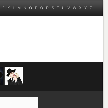
J
K
L
M
N
O
P
Q
R
S
T
U
V
W
X
Y
Z