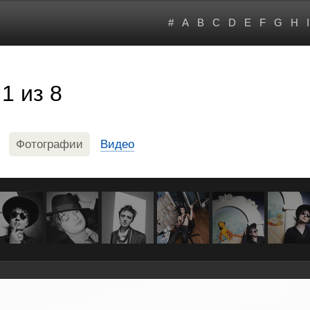
#
A
B
C
D
E
F
G
H
I
1 из 8
Фотографии
Видео