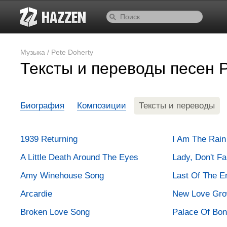
Музыка
/
Pete Doherty
Тексты и переводы песен P
Биография
Композиции
Тексты и переводы
1939 Returning
I Am The Rain
A Little Death Around The Eyes
Lady, Don't F
Amy Winehouse Song
Last Of The E
Arcardie
New Love Gro
Broken Love Song
Palace Of Bo