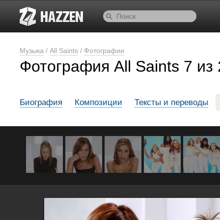
Музыка
/
All Saints
/
Фотографии
Фотография All Saints 7 из
Биография
Композиции
Тексты и переводы