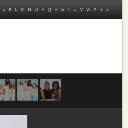
J
K
L
M
N
O
P
Q
R
S
T
U
V
W
X
Y
Z