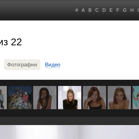
#
A
B
C
D
E
F
G
H
I
из 22
Фотографии
Видео