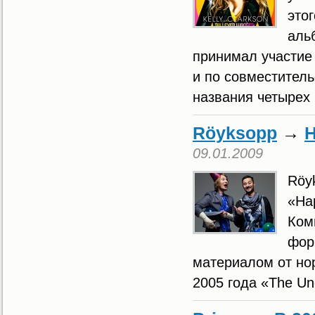
это
аль
принимал участие
и по совместитель
названия четырех 
Röyksopp
→
Н
09.01.2009
Röy
«Ha
Ком
фор
материалом от но
2005 года «The Un