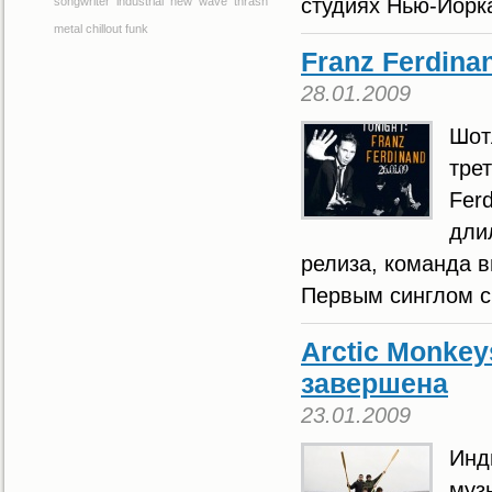
студиях Нью-Йорка
songwriter
industrial
new wave
thrash
metal
chillout
funk
Franz Ferdina
28.01.2009
Шот
тре
Fer
дли
релиза, команда 
Первым синглом с
Arctic Monkey
завершена
23.01.2009
Инд
муз