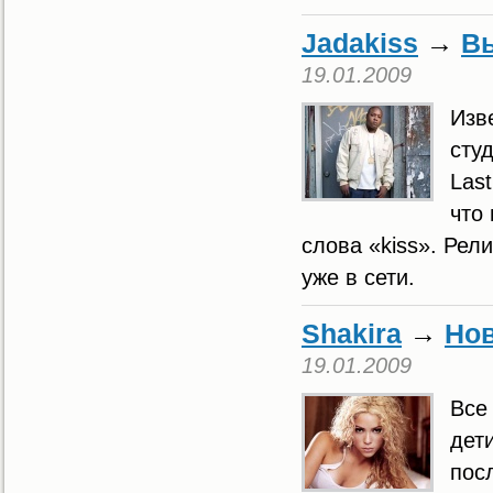
Jadakiss
→
Вы
19.01.2009
Изв
сту
Last
что
слова «kiss». Рел
уже в сети.
Shakira
→
Нов
19.01.2009
Все
дет
пос