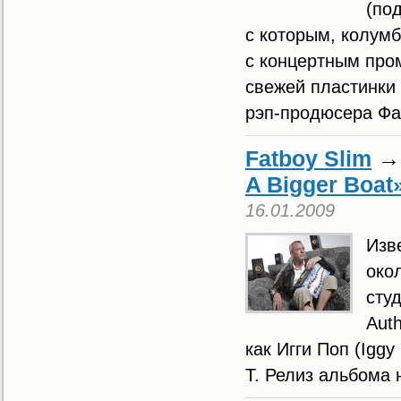
(по
с которым, колум
с концертным пром
свежей пластинки
рэп-продюсера Фар
Fatboy Slim
A Bigger Boat
16.01.2009
Изв
око
сту
Aut
как Игги Поп (Iggy
T. Релиз альбома 