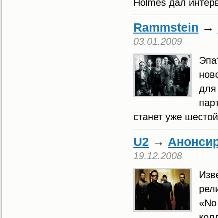
Holmes дал интерв
Rammstein
→
03.01.2009
Эпа
нов
для
пар
станет уже шестой
U2
→
Анонсир
19.12.2008
Изв
рел
«No 
кол