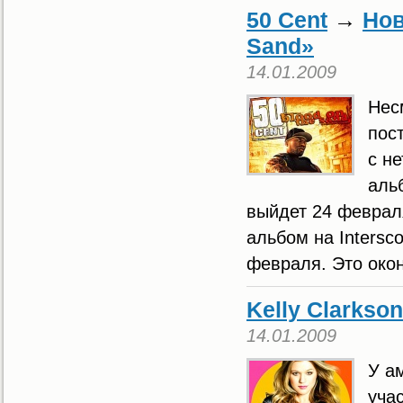
50 Cent
→
Нов
Sand»
14.01.2009
Нес
пос
с не
аль
выйдет 24 февраля
альбом на Intersco
февраля. Это окон
Kelly Clarkson
14.01.2009
У а
уча