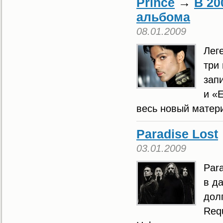
Prince
→
В 20
альбома
08.01.2009
Лег
три
зап
и «E
весь новый матер
Paradise Lost
03.01.2009
Para
в д
дол
Req