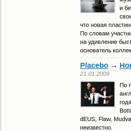
и б
сво
что новая пластин
По словам участни
на удивление быс
основатель коллек
Placebo
→
Но
21.01.2009
По 
анг
год
Bott
dEUS, Flaw, Mudva
неизвестно.