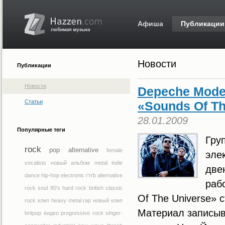
Афиша
Публикации
Новости
Публикации
Новости
Depeche Mod
Статьи
«Sounds Of Th
28.01.2009
Популярные теги
Гру
rock
pop
alternative
female
эле
vocalists
новый альбом
metal
indie
две
dance
hip-hop
electronic
r'n'b
alternative
раб
rock
soul
80's
hard rock
british
classic
Of The Universe» 
rock
клип
heavy metal
rap
новый клип
Материал записыва
britpop
видео
progressive rock
singer-