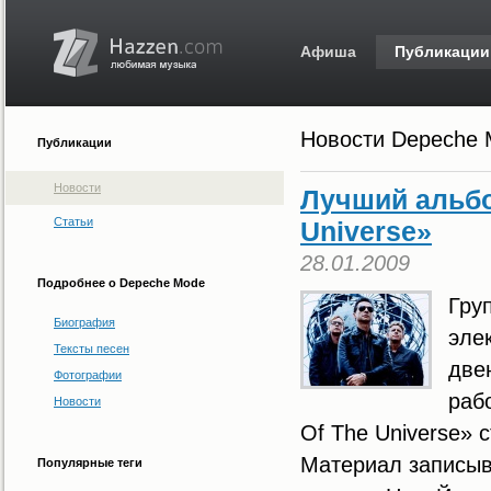
Афиша
Публикации
Новости Depeche
Публикации
Новости
Лучший альбо
Статьи
Universe»
28.01.2009
Подробнее о Depeche Mode
Гру
Биография
эле
Тексты песен
две
Фотографии
раб
Новости
Of The Universe» 
Материал записыва
Популярные теги