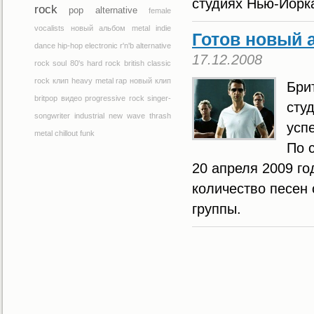
студиях Нью-Йорка
rock
pop
alternative
female
vocalists
новый альбом
metal
indie
Готов новый 
dance
hip-hop
electronic
r'n'b
alternative
17.12.2008
rock
soul
80's
hard rock
british
classic
rock
клип
heavy metal
rap
новый клип
Бри
britpop
видео
progressive rock
singer-
сту
songwriter
industrial
new wave
thrash
успе
metal
chillout
funk
По 
20 апреля 2009 го
количество песен
группы.