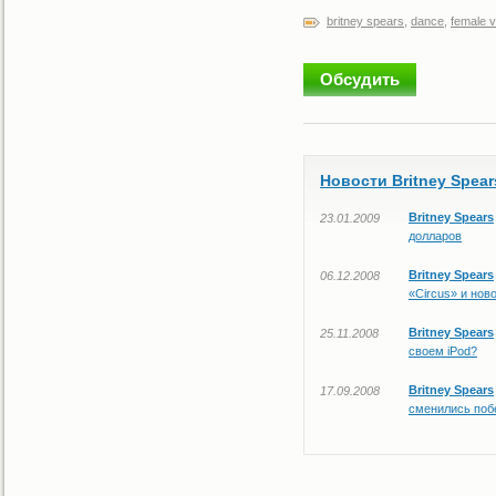
britney spears
,
dance
,
female v
Обсудить
Новости Britney Spear
Britney Spears
23.01.2009
долларов
Britney Spears
06.12.2008
«Circus» и нов
Britney Spears
25.11.2008
своем iPod?
Britney Spears
17.09.2008
сменились поб