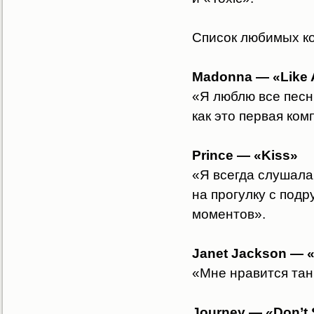
Список любимых к
Madonna — «Like 
«Я люблю все песн
как это первая ком
Prince — «Kiss»
«Я всегда слушала
на прогулку с под
моментов».
Janet Jackson — 
«Мне нравится танц
Journey — «Don’t 