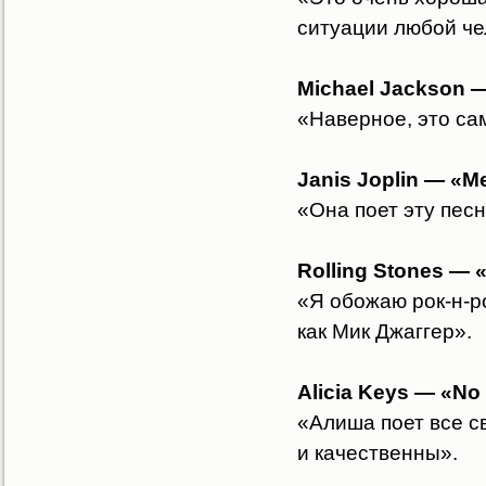
ситуации любой че
Michael Jackson —
«Наверное, это са
Janis Joplin — «
«Она поет эту пес
Rolling Stones — «
«Я обожаю рок-н-ро
как Мик Джаггер».
Alicia Keys — «No
«Алиша поет все с
и качественны».