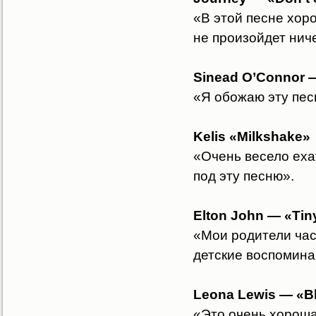
«В этой песне хор
не произойдет ниче
Sinead O’Connor 
«Я обожаю эту пес
Kelis «Milkshake»
«Очень весело еха
под эту песню».
Elton John — «Tin
«Мои родители час
детские воспомина
Leona Lewis — «B
«Это очень хороша