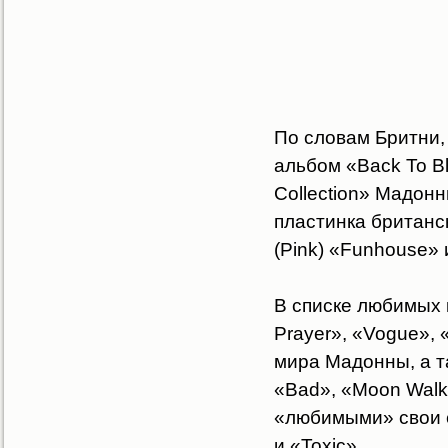
По словам Бритни,
альбом «Back To B
Collection» Мадонн
пластинка британск
(Pink) «Funhouse» 
В списке любимых 
Prayer», «Vogue», 
мира Мадонны, а та
«Bad», «Moon Walke
«любимыми» свои с
и «Toxic».