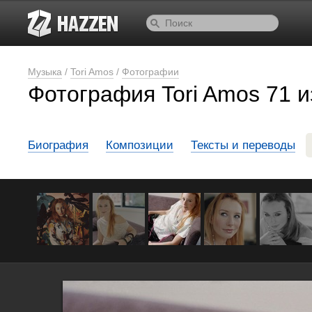
Музыка
/
Tori Amos
/
Фотографии
Фотография Tori Amos 71 и
Биография
Композиции
Тексты и переводы