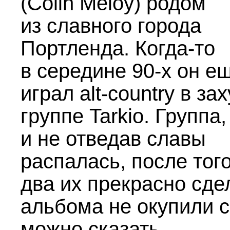
(Colin Meloy) родом
из славного города
Портленда. Когда-то
в середине
90-х
он е
играл alt-country в за
группе Tarkio. Группа,
и не отведав славы
распалась, после того
два их прекрасно сд
альбома не окупили с
можно сказать,