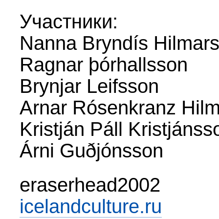
Участники:
Nanna Bryndís Hilmarsd
Ragnar þórhallsson
Brynjar Leifsson
Arnar Rósenkranz Hil
Kristján Páll Kristjánss
Árni Guðjónsson
eraserhead2002
icelandculture.ru