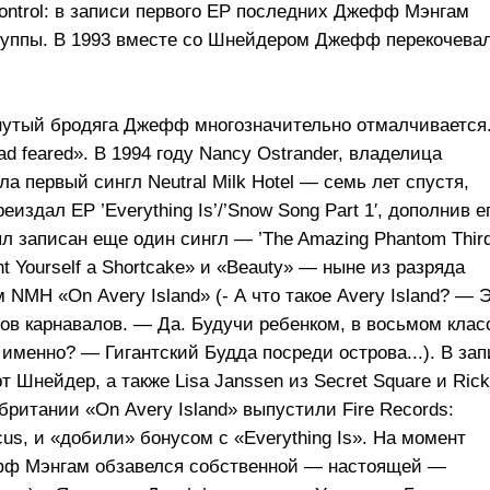
Control: в записи первого EP последних Джефф Мэнгам
руппы. В 1993 вместе со Шнейдером Джефф перекочева
кнутый бродяга Джефф многозначительно отмалчивается
had feared». В 1994 году Nancy Ostrander, владелица
ла первый сингл Neutral Milk Hotel — семь лет спустя,
издал EP ’Everything Is’/’Snow Song Part 1′, дополнив е
ыл записан еще один сингл — ’The Amazing Phantom Thir
nt Yourself a Shortcake» и «Beauty» — ныне из разряда
MH «On Avery Island» (- А что такое Avery Island? — 
ров карнавалов. — Да. Будучи ребенком, в восьмом клас
именно? — Гигантский Будда посреди острова...). В за
Шнейдер, а также Lisa Janssen из Secret Square и Rick
британии «On Avery Island» выпустили Fire Records:
cus, и «добили» бонусом с «Everything Is». На момент
ефф Мэнгам обзавелся собственной — настоящей —