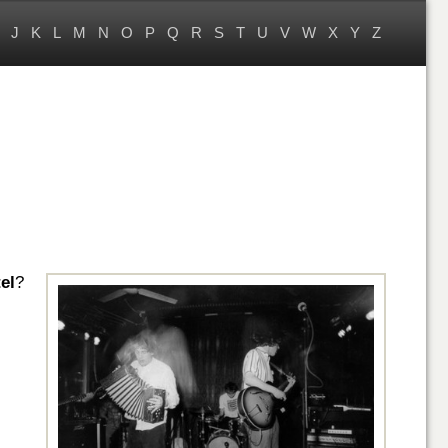
J
K
L
M
N
O
P
Q
R
S
T
U
V
W
X
Y
Z
el
?