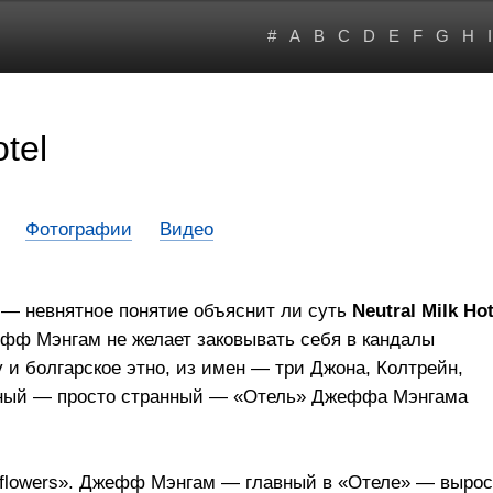
#
A
B
C
D
E
F
G
H
I
tel
Фотографии
Видео
— невнятное понятие объяснит ли суть
Neutral Milk Hot
фф Мэнгам не желает заковывать себя в кандалы
и болгарское этно, из имен — три Джона, Колтрейн,
чный — просто странный — «Отель» Джеффа Мэнгама
rot flowers». Джефф Мэнгам — главный в «Отеле» — вырос