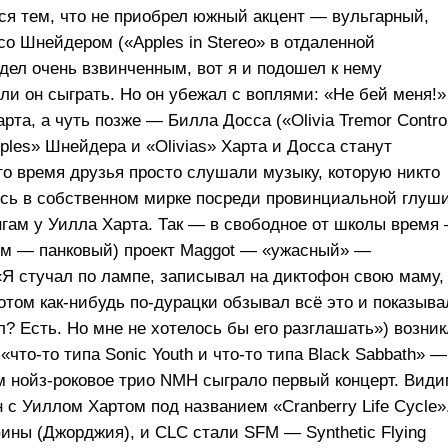
тся тем, что не приобрел южный акцент — вульгарный,
со Шнейдером («Apples in Stereo» в отдаленной
дел очень взвинченным, вот я и подошел к нему
 ли он сыграть. Но он убежал с воплями: «Не бей меня!»
а, а чуть позже — Билла Досса («Olivia Tremor Control
ples» Шнейдера и «Olivias» Харта и Досса станут
 то время друзья просто слушали музыку, которую никто
сь в собственном мирке посреди провинциальной глуши
ам у Уилла Харта. Так — в свободное от школы время
иям — панковый) проект Maggot — «ужасный» —
«Я стучал по лампе, записывал на диктофон свою маму,
потом как-нибудь по-дурацки обзывал всё это и показыва
л? Есть. Но мне не хотелось бы его разглашать») возни
«что-то типа Sonic Youth и что-то типа Black Sabbath» —
м
нойз-роковое трио NMH сыграло первый концерт. Види
с Уиллом Хартом под названием «Cranberry Life Cycle»
ины (Джорджия), и CLC стали SFM — Synthetic Flying