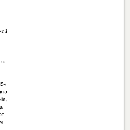
ией
ько
45»
кто
ls,
дь
ют
ом