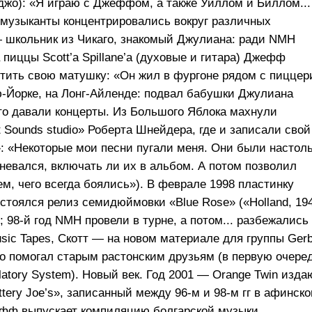
банджо): «Я играю с Джеффом, а также Уиллом и Биллом...
 музыканты концентрировались вокруг различных
 школьник из Чикаго, знакомый Джулиана: ради NMH
пиццы Scott’a Spillane’a (духовые и гитара) Джефф
естить свою матушку: «Он жил в фургоне рядом с пиццер
-Йорке, на Лонг-Айленде: подвал бабушки Джулиана
то давали концерты. Из Большого Яблока махнули
 Sounds studio» Роберта Шнейдера, где и записали свой
»: «Некоторые мои песни пугали меня. Они были настол
невался, включать ли их в альбом. А потом позволил
м, чего всегда боялись»). В феврале 1998 пластинку
остоялся релиз семидюймовки «Blue Rose» («Holland, 19
);
98-й
год NMH провели в турне, а потом... разбежались 
sic Tapes, Скотт — на новом материале для группы Gerbi
о помогал старым растонским друзьям (в первую очере
atory System). Новый век. Год 2001 — Orange Twin изда
ttery Joe’s», записанный между
96-м
и
98-м
гг в афинск
ефф выпускает компиляцию болгарской музыки,