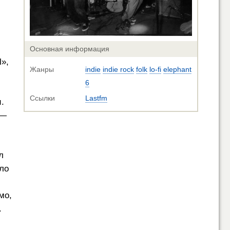
Основная информация
»,
Жанры
indie
indie rock
folk
lo-fi
elephant
6
Ссылки
Lastfm
.
 —
л
кло
мо,
.