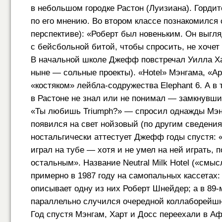
в небольшом городке Растон (Луизиана). Горди
по его мнению. Во втором классе познакомился 
перспективе): «Роберт был новеньким. Он выгля
с бейсбольной битой, чтобы спросить, не хочет
В начальной школе Джефф повстречал Уилла Харт
ныне — сольные проекты). «Hotel» Мэнгама, «Ap
«костяком» лейбла-содружества
Elephant 6
. А в
в Растоне не знал или не понимал — замкнувши
«Ты любишь Triumph?» — спросил однажды Мэнг
появился на свет нойзовый (по другим сведен
ностальгически аттестует Джефф годы спустя: 
играл на тубе — хотя и не умел на ней играть, 
остальным». Название Neutral Milk Hotel («смыс
примерно в 1987 году на самопальных кассетах: 
описывает одну из них Роберт Шнейдер; а в
89-
параллельно случился очередной коллаборейшн 
Год спустя Мэнгам, Харт и Досс переехали в Аф