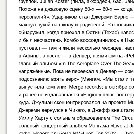
группой. Julian Koster (пила, аккордеон, бас, 
Похоже на джазовую сцену
50-х —
60-х —
когда
персоналий». Ударником стал Джереми Барнс —
махнул рукой на школу и родителей. Разносчика 
обнаружил, когда приехал в Остин (Техас) нав
и был несчастен». Комбо воссоединилось в Нью
пустовал — там и жили несколько месяцев, час
в Афины, а после — в Денвер, прямиком на «Pet
главный альбом «In The Aeroplane Over The Sea
напряжённые. Пока не переехал в Денвер — сом
подсознанию взять верх» (Мэнгам. «Мы стали те
выпустила компания Merge records; в октябре с
и ранее не издававшаяся «Engine» плюс постер
куда. Джулиан сконцентрировался на проекте Mu
Джереми вернулся в Чикаго, а Джефф внештатн
Уиллу Харту с сольным образованием The Circul
сольный концертный альбом Мэнгама «Live at Ji
кафе. Нового альбома NMH нет. Год 2002 — Дж