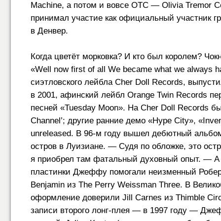
Machine, а потом и вовсе OTC — Olivia Tremor 
принимал участие как официальный участник г
в Денвер.
Когда цветёт морковка? И кто был королем? Чо
«Well now first of all We became what we always 
сиэтловского лейбла Cher Doll Records, выпусти
в 2001, афинский лейбл Orange Twin Records пере
песней «Tuesday Moon». На Cher Doll Records б
Channel’; другие ранние демо «Hype City», «Inve
unreleased. В
96-м
году вышел дебютный альбом N
остров в Луизиане. — Судя по обложке, это ост
я приобрел там фатальный духовный опыт. — А 
пластинки Джеффу помогали неизменный Роберт 
Benjamin из The Perry Weissman Three. В Велико
оформление доверили Jill Carnes из Thimble Cir
записи второго лонг-плея — в 1997 году — Дж