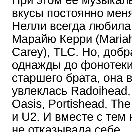
При этом ее музыкал
вкусы постоянно мен
Нелли всегда любила
Марайю Керри (Maria
Carey), TLC. Но, доб
однажды до фонотек
старшего брата, она 
увлеклась Radoihead, 
Oasis, Portishead, The
и U2. И вместе с тем 
не отказывала себе