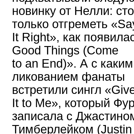
новинку от Нелли: ст
только отгреметь «Sa
It Right», как появилас
Good Things (Come
to an End)». А с каким
ликованием фанаты
встретили сингл «Giv
It to Me», который Фу
записала с Джастино
Тимберлейком (Justin