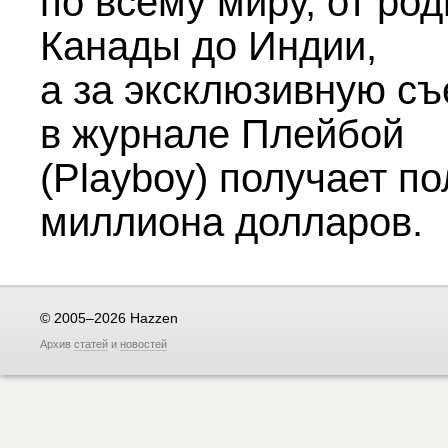
по всему миру, от ро
Канады до Индии,
а за эксклюзивную с
в журнале Плейбой
(Playboy) получает по
миллиона долларов.
© 2005–2026 Hazzen
Архив
статей
и
новостей