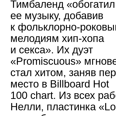
Тимбаленд «обогатил
ее музыку, добавив
к фольклорно-роков
мелодиям хип-хопа
и секса». Их дуэт
«Promiscuous» мгнов
стал хитом, заняв пе
место в Billboard Hot
100 chart. Из всех раб
Нелли, пластинка «L