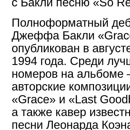
с Бакли песню «So Re
Полноформатный де
Джеффа Бакли «Grac
опубликован в август
1994 года. Среди луч
номеров на альбоме
авторские композици
«Grace» и «Last Good
а также кавер извест
песни Леонарда Коэн