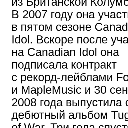
из Британской Колумб
В 2007 году она учас
в пятом сезоне Canad
Idol. Вскоре после уч
на Canadian Idol она
подписала контракт
с рекорд-лейблами F
и MapleMusic и 30 се
2008 года выпустила 
дебютный альбом Tu
of War. Три года спус