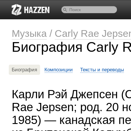
Музыка
/
Carly Rae Jepse
Биография Carly 
Биография
Композиции
Тексты и переводы
Карли Рэй Джепсен (C
Rae Jepsen; род. 20 
1985) — канадская п