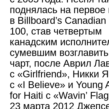
поднялась на первое
в Billboard’s Canadian
100, став четвертым
канадским исполните
сумевшим возглавить
чарт, после Аврил Ла
с «Girlfriend», Никки 
с «I Believe» и Young A
for Haiti с «Wavin’ Flag
23 марта 2012 Джепс