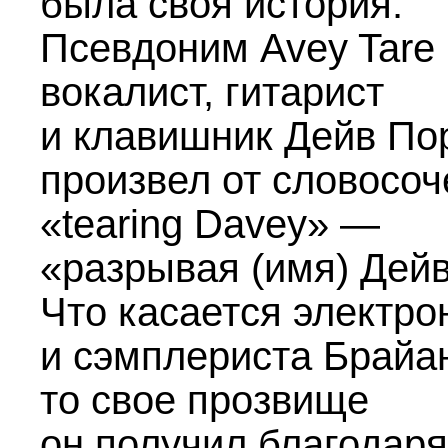
была своя история.
Псевдоним Avey Tare
вокалист, гитарист
и клавишник Дейв По
произвел от словосоч
«tearing Davey» —
«разрывая (имя) Дейв
Что касается электр
и сэмплериста Брайа
то свое прозвище
он получил благодаря