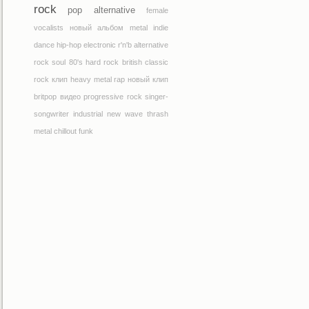
rock
pop
alternative
female
vocalists
новый альбом
metal
indie
dance
hip-hop
electronic
r'n'b
alternative
rock
soul
80's
hard rock
british
classic
rock
клип
heavy metal
rap
новый клип
britpop
видео
progressive rock
singer-
songwriter
industrial
new wave
thrash
metal
chillout
funk