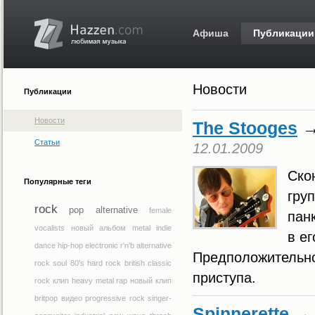
Афиша
Публикации
Новости
Публикации
Новости
The Stooges
Статьи
12.01.2009
Ско
Популярные теги
гру
rock
pop
alternative
female
пан
vocalists
новый альбом
metal
indie
в ег
dance
hip-hop
electronic
r'n'b
alternative
Предположительно,
rock
soul
80's
hard rock
british
classic
приступа.
rock
клип
heavy metal
rap
новый клип
britpop
видео
progressive rock
singer-
Spinnerette