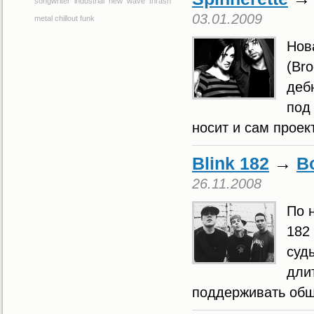
songwriter
industrial
new wave
thrash
03.01.2009
metal
chillout
funk
Нов
(Br
деб
под
носит и сам проек
Blink 182
→
В
26.11.2008
По 
182
суд
дли
поддерживать общ