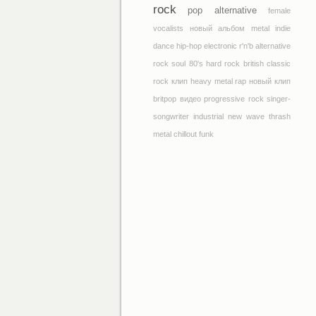
rock
pop
alternative
female
vocalists
новый альбом
metal
indie
dance
hip-hop
electronic
r'n'b
alternative
rock
soul
80's
hard rock
british
classic
rock
клип
heavy metal
rap
новый клип
britpop
видео
progressive rock
singer-
songwriter
industrial
new wave
thrash
metal
chillout
funk