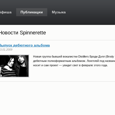
Афиша
Публикации
Музыка
Новости Spinnerette
Выпуск дебютного альбома
3.01.2009
Новая группа бывшей вокалистки Distillers Броди Дэлл (Brod
дебютным полноформатным альбомом. Лонгплей под названием
носит и сам проект — увидит свет в феврале этого года.