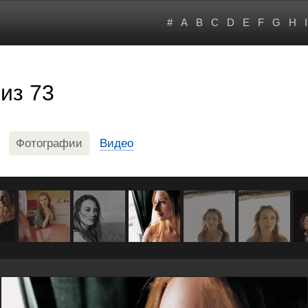
#
A
B
C
D
E
F
G
H
I
из 73
Фотографии
Видео