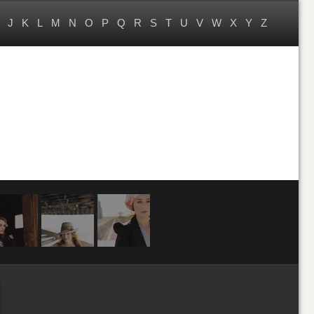
J
K
L
M
N
O
P
Q
R
S
T
U
V
W
X
Y
Z