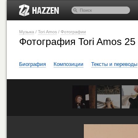
Музыка
/
Tori Amos
/
Фотографии
Фотография Tori Amos 25 
Биография
Композиции
Тексты и переводы