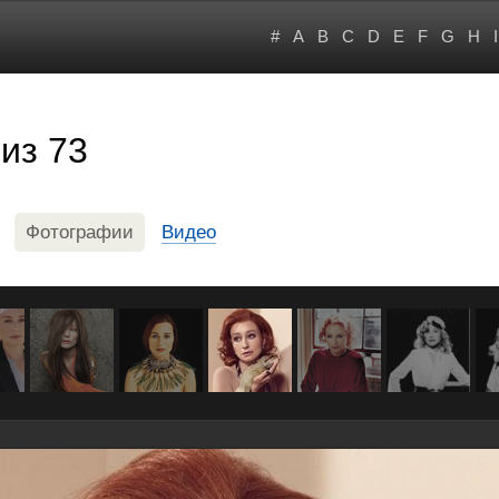
#
A
B
C
D
E
F
G
H
I
из 73
Фотографии
Видео