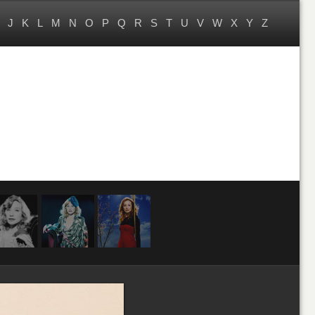
J
K
L
M
N
O
P
Q
R
S
T
U
V
W
X
Y
Z