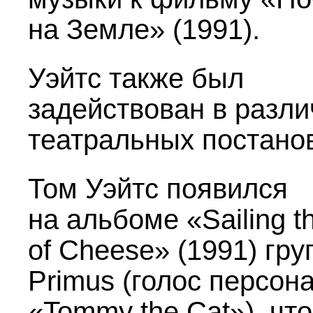
на Земле» (1991).
Уэйтс также был
задействован в разл
театральных постано
Том Уэйтс появился
на альбоме «Sailing t
of Cheese» (1991) гр
Primus (голос персон
«Tommy the Cat»), что