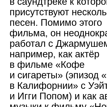
в саундтреке к котор
присутствуют несколь
песен. Помимо этого
фильма, он неоднокр
работал с Джармуше
например, как актёр
в фильме «Кофе
и сигареты» (эпизод «
в Калифорнии» с Уэй
и Игги Попом) и как а
музыки к фильму «Но