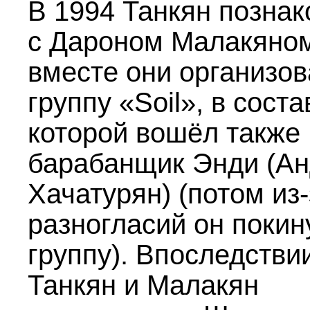
В 1994 Танкян позна
с Дароном Малакяно
вместе они организо
группу «Soil», в соста
которой вошёл также
барабанщик Энди (Ан
Хачатурян) (потом из-
разногласий он покин
группу). Впоследстви
Танкян и Малакян