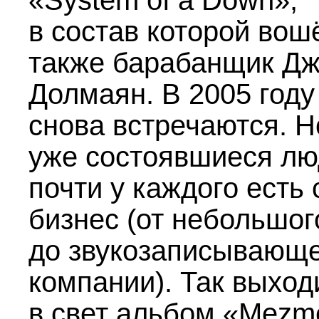
«System of a Down»,
в состав которой вош
также барабанщик Д
Долмаян. В 2005 году
снова встречаются. Н
уже состоявшиеся лю
почти у каждого есть 
бизнес (от небольшог
до звукозаписывающ
компании). Так выход
в свет альбом «Mezme