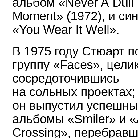
альбом «Never A Dull
Moment» (1972), и син
«You Wear It Well».
В 1975 году Стюарт п
группу «Faces», цели
сосредоточившись
на сольных проектах;
он выпустил успешн
альбомы «Smiler» и «A
Crossing», перебрав