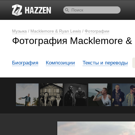
Музыка
/
Macklemore & Ryan Lewis
/
Фотографии
Фотография Macklemore & 
Биография
Композиции
Тексты и переводы