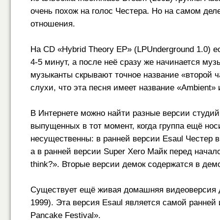
очень похож на голос Честера. Но на самом деле 
отношения.
На CD «Hybrid Theory EP» (LPUnderground 1.0) е
4-5 минут,
а после неё сразу же начинается музы
музыканты скрывают точное название «второй ч
слухи, что эта песня имеет название «Ambient» 
В Интернете можно найти разные версии студий
выпущенных в тот момент, когда группа ещё нос
несущественны: в ранней версии Esaul Честер в
а в ранней версии Super Xero Майк перед начал
think?». Вторые версии демок содержатся в дем
Существует ещё живая домашняя видеоверсия де
1999). Эта версия Esaul является самой ранней 
Pancake Festival».