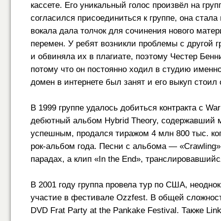
кассете. Его уникальный голос произвёл на груп
согласился присоединиться к группе, она стала
вокала дала толчок для сочинения нового матер
перемен. У ребят возникли проблемы с другой гр
и обвиняла их в плагиате, поэтому Честер Бенн
потому что он постоянно ходил в студию именно 
домен в интернете был занят и его выкуп стоил о
В 1999 группе удалось добиться контракта с Wa
дебютный альбом Hybrid Theory, содержавший м
успешным, продался тиражом 4 млн 800 тыс. ко
рок-альбом года. Песни с альбома — «Crawling»,
парадах, а клип «In the End», транслировавший
В 2001 году группа провела тур по США, неодно
участие в фестивале Ozzfest. В общей сложност
DVD Frat Party at the Pankake Festival. Также L