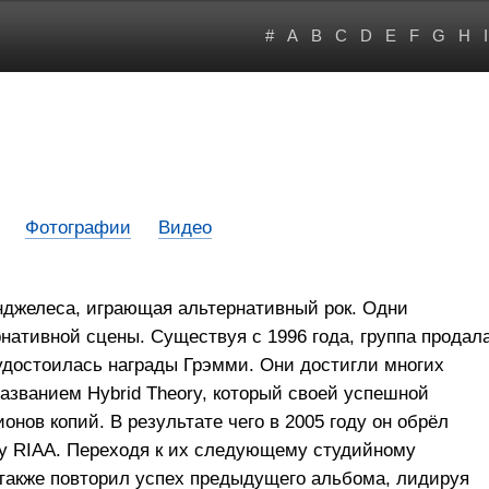
#
A
B
C
D
E
F
G
H
I
Фотографии
Видео
Анджелеса, играющая альтернативный рок. Одни
нативной сцены. Существуя с 1996 года, группа продал
удостоилась награды Грэмми. Они достигли многих
азванием Hybrid Theory, который своей успешной
нов копий. В результате чего в 2005 году он обрёл
му RIAA. Переходя к их следующему студийному
н также повторил успех предыдущего альбома, лидируя