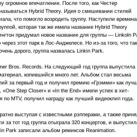
пу огромное впечатление. После того, как Честер
 называться Hybrid Theory. Идея о смешивании стилей
иала, что помогло возродить группу. Наступили времена
уппой, которая так же имела название Hybrid Theory
ингтон придумал новое название для группы — Linkoln P
через этот парк в Лос-Анджелесе. Но из-за того, что та
чень дорого, группа назвалась Linkin Park.
rner Bros. Records. На следующий год группа выпустила
атериал, копившийся много лет. Альбом стал весьма
пий за первый год и получил премию «Грэмми» как луч
 «One Step Closer» и «In the End» имели успех в хит-
ся по MTV, получил награду как лучший видеоклип года.
кратно выступая с известными рэпперами, а также приня
и за тот год группа отыграла 320 концертов, и выпустил
inkin Park записали альбом ремиксов Reanimation.