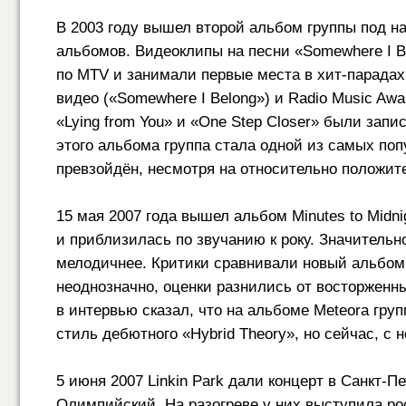
В 2003 году вышел второй альбом группы под на
альбомов. Видеоклипы на песни «Somewhere I Be
по MTV и занимали первые места в хит-парада
видео («Somewhere I Belong») и Radio Music Aw
«Lying from You» и «One Step Closer» были зап
этого альбома группа стала одной из самых по
превзойдён, несмотря на относительно положит
15 мая 2007 года вышел альбом Minutes to Midni
и приблизилась по звучанию к року. Значитель
мелодичнее. Критики сравнивали новый альбом
неоднозначно, оценки разнились от восторженн
в интервью сказал, что на альбоме Meteora гр
стиль дебютного «Hybrid Theory», но сейчас, с 
5 июня 2007 Linkin Park дали концерт в Санкт-П
Олимпийский. На разогреве у них выступила рос