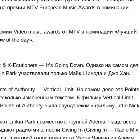
ена премии MTV European Music Awards в номинации
премии Video music awards от MTV в номинации «Лучший
w of the day».
k &
X-Ecutioners —
It’s Going Down. Однако на самом дел
kin Park участвовали только Майк Шинода и Джо Хан.
 of Authority — Vertical Limit. На самом деле это Point
с несколько изменённым текстом. К фильму Vertical Limit
oints of Authority была саундтреком к фильму Little Nick
яют Linkin Park совместно с группой Adema. Чаще всего
выдают радио-микс песни Giving In (Giving In — Radio Mix
ma, в которой голос вокалиста Марка Чавеза из Адемы