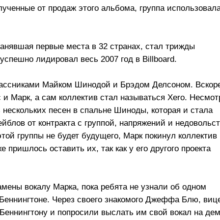
 полученные от продаж этого альбома, группа использовал
 занявшая первые места в 32 странах, стал трижды
спешно лидировал весь 2007 год в Billboard.
классниками Майком Шинодой и Брэдом Делсоном. Вскор
с и Марк, а сам коллектив стал называться Xero. Несмот
 нескольких песен в спальне Шиноды, которая и стала
ейблов от контракта с группой, напряжений и недовольс
этой группы не будет будущего, Марк покинул коллектив
е пришлось оставить их, так как у его другого проекта
амены вокалу Марка, пока ребята не узнали об одном
Беннингтоне. Через своего знакомого Джеффа Блю, виц
Беннингтону и попросили выслать им свой вокал на дем