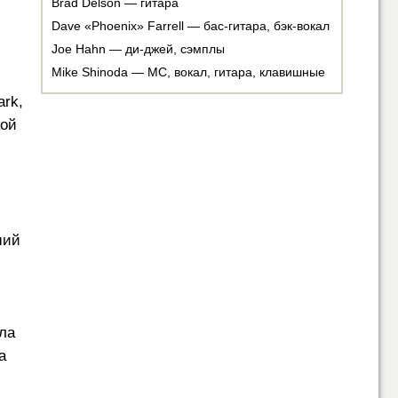
Brad Delson — гитара
Dave «Phoenix» Farrell — бас-гитара, бэк-вокал
Joe Hahn — ди-джей, сэмплы
Mike Shinoda — MC, вокал, гитара, клавишные
ark,
кой
ший
ла
а