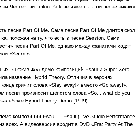
ни Честер, ни Linkin Park не имеют к этой песне никако
сть песня Part Of Me. Сама песня Part Of Me длится око
ка, похожая на ту, что есть в песне Session. Сами
асти» песни Part Of Me, однако между фанатами ходят
или «Secret».
ных («неживых») демо-композиций Esaul и Super Xero,
ила название Hybrid Theory. Отличия в версиях
 конце кричит слова «Stay away!» вместо «Go away!»,
ом песни произносит шёпотом слова «So... what do you
о-альбоме Hybrid Theory Demo (1999).
мо-композиции Esaul — Esaul (Live Studio Performance
из всех. А видеоверсия входит в DVD «Frat Party At The