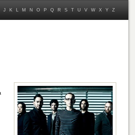
J
K
L
M
N
O
P
Q
R
S
T
U
V
W
X
Y
Z
а