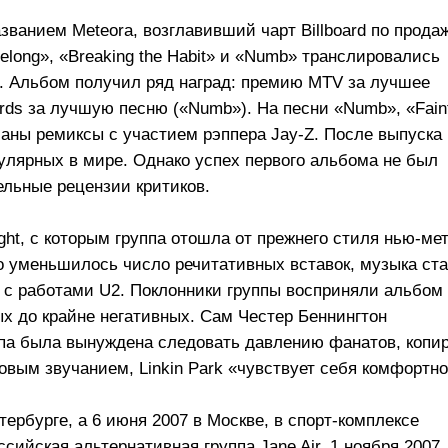
званием Meteora, возглавивший чарт Billboard по прода
long», «Breaking the Habit» и «Numb» транслировались
х. Альбом получил ряд наград: премию MTV за лучшее
ards за лучшую песню («Numb»). На песни «Numb», «Fain
исаны ремиксы с участием рэппера Jay-Z. После выпуска
пулярных в мире. Однако успех первого альбома не был
ельные рецензии критиков.
ght, с которым группа отошла от прежнего стиля нью-ме
но уменьшилось число речитативных вставок, музыка ст
 с работами U2. Поклонники группы восприняли альбом
ых до крайне негативных. Сам Честер Беннингтон
уппа была вынуждена следовать давлению фанатов, копи
новым звучанием, Linkin Park «чувствует себя комфортно
етербурге, а 6 июня 2007 в Москве, в спорт-комплексе
сийская альтернативная группа Jane Air. 1 ноября 2007