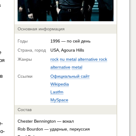
а
Основная информация
Годы
1996 — по сей день
Страна, город
USA, Agoura Hills
е
Жанры
rock
nu metal
alternative rock
ря
alternative
metal
тв
Ссылки
Официальный сайт
Wikipedia
Lastfm
MySpace
Состав
Chester Bennington — вокал
е-
Rob Bourdon — ударные, перкуссия
о-