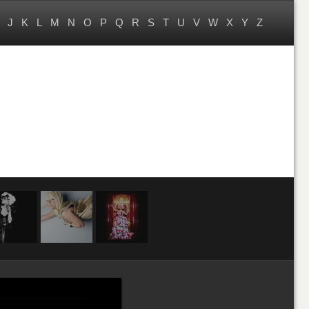
J
K
L
M
N
O
P
Q
R
S
T
U
V
W
X
Y
Z