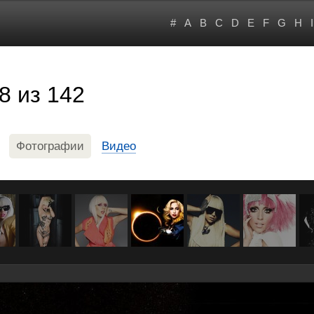
#
A
B
C
D
E
F
G
H
I
8 из 142
Фотографии
Видео