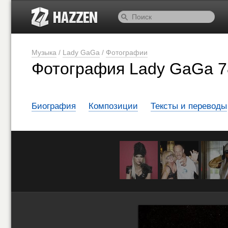
Музыка
/
Lady GaGa
/
Фотографии
Фотография Lady GaGa 7
Биография
Композиции
Тексты и переводы