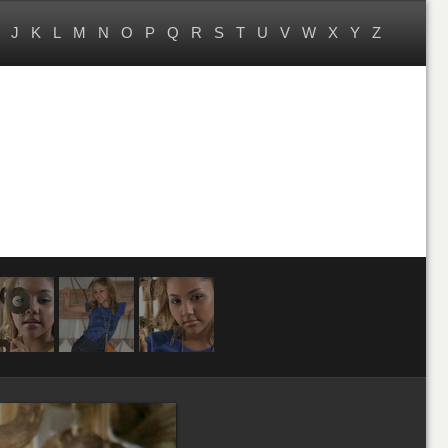
J
K
L
M
N
O
P
Q
R
S
T
U
V
W
X
Y
Z