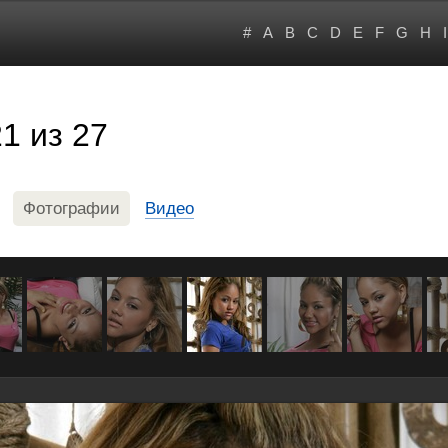
#
A
B
C
D
E
F
G
H
I
1 из 27
Фотографии
Видео