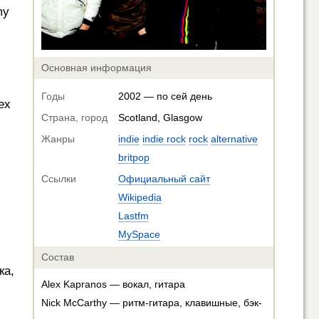
my
Основная информация
Годы
2002 — по сей день
ех
Страна, город
Scotland, Glasgow
Жанры
indie
indie rock
rock
alternative
britpop
Ссылки
Официальный сайт
Wikipedia
Lastfm
MySpace
Состав
ка,
Alex Kapranos — вокал, гитара
Nick McCarthy — ритм-гитара, клавишные, бэк-