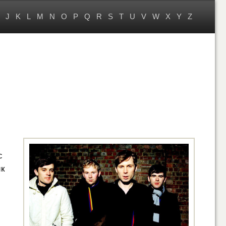
J
K
L
M
N
O
P
Q
R
S
T
U
V
W
X
Y
Z
с
ик