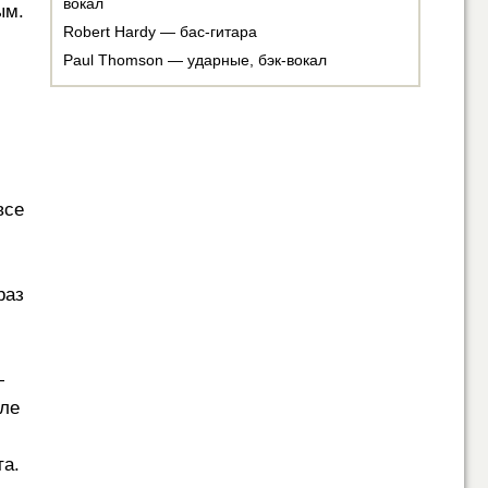
вокал
ым.
Robert Hardy — бас-гитара
Paul Thomson — ударные, бэк-вокал
все
раз
—
сле
та.