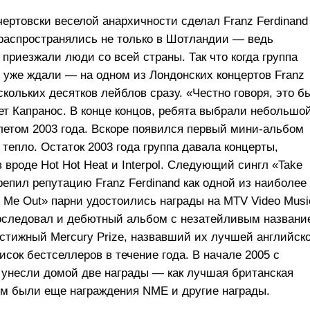
чертовски веселой анархичности сделал Franz Ferdinand
 распространялись не только в Шотландии — ведь
приезжали люди со всей страны. Так что когда группа
 уже ждали — на одном из Лондонских концертов Franz
скольких десятков лейблов сразу. «Честно говоря, это б
т Капранос. В конце концов, ребята выбрали небольшо
 летом 2003 года. Вскоре появился первый мини-альбом
 тепло. Остаток 2003 года группа давала концерты,
 вроде Hot Hot Heat и Interpol. Следующий сингл «Take
репил репутацию Franz Ferdinand как одной из наиболее
e Me Out» парни удостоились награды на MTV Video Musi
последовал и дебютный альбом с незатейливым названи
рестижный Mercury Prize, назвавший их лучшей английск
писок бестселлеров в течение года. В начале 2005 c
d унесли домой две награды — как лучшая британская
тем были еще награждения NME и другие награды.