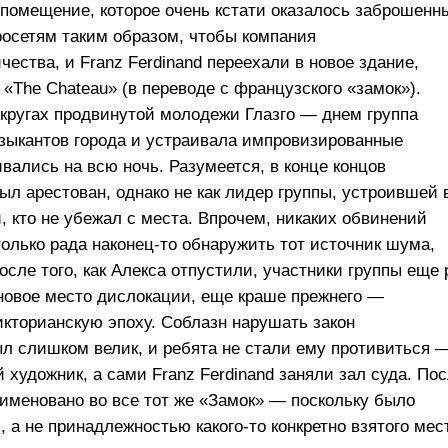
 помещение, которое очень кстати оказалось заброшенн
росетям таким образом, чтобы компания
ества, и Franz Ferdinand переехали в новое здание,
«The Chateau» (в переводе с французского «замок»).
кругах продвинутой молодежи Глазго — днем группа
узыкантов города и устраивала импровизированные
вались на всю ночь. Разумеется, в конце концов
л арестован, однако не как лидер группы, устроившей 
, кто не убежал с места. Впрочем, никаких обвинений
олько рада наконец-то обнаружить тот источник шума,
сле того, как Алекса отпустили, участники группы еще 
 новое место дислокации, еще краше прежнего —
икторианскую эпоху. Соблазн нарушать закон
ыл слишком велик, и ребята не стали ему противиться 
художник, а сами Franz Ferdinand заняли зал суда. По
именовано во все тот же «Замок» — поскольку было
 а не принадлежностью какого-то конкретно взятого мес