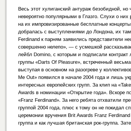
Весь этот хулиганский антураж безобидной, но 
невероятно популярными в Глазго. Слухи о них
на их импровизированные бесплатные концерты 
добралась с выступлениями до Лондона, их там
Ferdinand к парням заявились представители не
совершенно нелепо», — с усмешкой рассказывае
лейбл Domino, с которым и подписали контракт
группы «Darts Of Pleasure», встреченный весьма
выступая в основном на разогреве у коллективов
Me Out» появился в начале 2004 года и лишь ук
интересных европейских групп. За клип на «Tak
Awards в номинации «Открытие года». Вскоре 
«Franz Ferdinand». За него ребята отхватили п
группой 2004 года, плюс к тому он не покидал с
церемонии вручения Brit Awards Franz Ferdinan
группа и как лучшая британская рок-группа. За