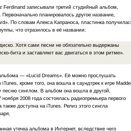
nz Ferdinand записывали третий студийный альбом,
». Первоначально планировалось другое название,
ard». По словам Алекса Капраноса, пластинка получилас
уппы, что отразилось в её названии:
диско. Хотя сами песни не обязательно выдержаны
иско-бита и заставляют вас двигаться в этом ритме».
 альбома — «Lucid Dreams». Её можно прослушать
iTunes, кроме того, она вошла в саундтрек к игре Madde
у песню синглом. В альбом она вошла в другой,
7 ноября 2008 года состоялась радиопремьера первого
а также доступна на iTunes. Релиз этого сингла
варя.
нная утечка альбома в Интернет, вследствие чего