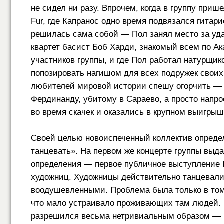
не сидел ни разу. Впрочем, когда в группу при
Fur, где Капранос одно время подвязался гитари
решилась сама собой — Пол занял место за удар
квартет басист Боб Харди, знакомый всем по А
участников группы, и где Пол работал натурщик
попозировать нагишом для всех подружек своих 
любителей мировой истории спешу огорчить — 
Фердинанду, убитому в Сараево, а просто напро
во время скачек и оказались в крупном выигрыш
Своей целью новоиспеченный коллектив опреде
танцевать». На первом же концерте группы выда
определения — первое публичное выступление F
художниц. Художницы действительно танцевали,
воодушевленными. Проблема была только в том,
что мало устраивало проживающих там людей. 
разрешился весьма нетривиальным образом — 