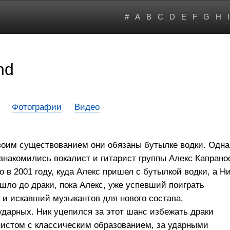
#
A
B
C
D
E
F
G
H
I
nd
Фотографии
Видео
своим существованием они обязаны бутылке водки. Одна
ознакомились вокалист и гитарист группы Алекс Капрано
о в 2001 году, куда Алекс пришел с бутылкой водки, а Н
шло до драки, пока Алекс, уже успевший поиграть
х и искавший музыкантов для нового состава,
 ударных. Ник уцепился за этот шанс избежать драки
нистом с классическим образованием, за ударными