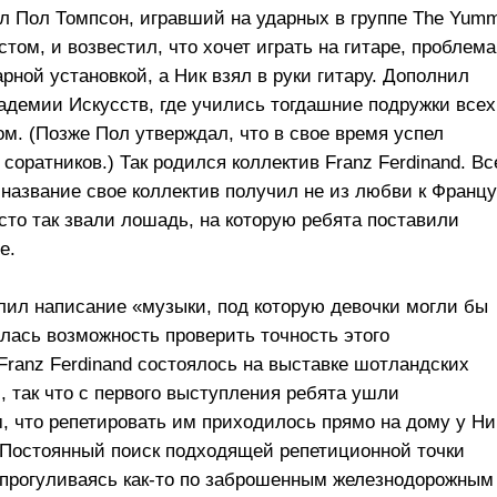
шел Пол Томпсон, игравший на ударных в группе The Yum
стом, и возвестил, что хочет играть на гитаре, проблема
ной установкой, а Ник взял в руки гитару. Дополнил
кадемии Искусств, где учились тогдашние подружки всех
ом. (Позже Пол утверждал, что в свое время успел
соратников.) Так родился коллектив Franz Ferdinand. Вс
название свое коллектив получил не из любви к Францу
сто так звали лошадь, на которую ребята поставили
е.
лил написание «музыки, под которую девочки могли бы
лась возможность проверить точность этого
ranz Ferdinand состоялось на выставке шотландских
 так что с первого выступления ребята ушли
 что репетировать им приходилось прямо на дому у Ни
Постоянный поиск подходящей репетиционной точки
прогуливаясь как-то по заброшенным железнодорожным