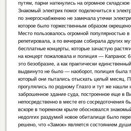
путям, парни наткнулись на огромное складское
Знакомый электрик помог подключиться к элект
по энергоснабжению не замечала утечки электрич
которое было торжественным образом окрещено 
Место пользовалось огромной популярностью в 
репетировала, а по вечерам собирала других м
бесплатные концерты, которые зачастую растяги
на концерт пожаловала и полиция — Капранос бы
это безобразие, а как практически единственный
выдвинуто не было — наоборот, полиция была т
который они пытались отыскать целый месяц. По
прогулялись по родному Глазго и тут же нашли
заброшенное здание суда, построенное еще в В
непосредственно в месте его сосредоточения б
вскоре в тюремном крыле обосновался знакомый 
недолгих раздумий новое обиталище было пере
решено, что «Замок» является состоянием души,