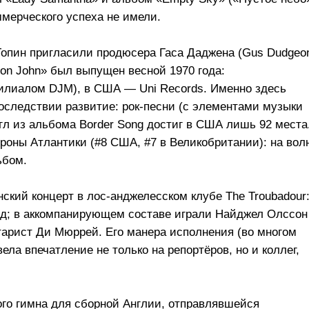
мерческого успеха не имели.
опин пригласили продюсера Гаса Даджена (Gus Dudgeo
on John» был выпущен весной 1970 года:
илиалом DJM), в США — Uni Records. Именно здесь
следствии развитие: рок-песни (с элементами музыки
гл из альбома Border Song достиг в США лишь 92 места
роны Атлантики (#8 США, #7 в Великобритании): на вол
ьбом.
ский концерт в лос-анджелесском клубе The Troubadour
нд; в аккомпанирующем составе играли Найджел Олссон
итарист Ди Мюррей. Его манера исполнения (во многом
а впечатление не только на репортёров, но и коллег,
го гимна для сборной Англии, отправлявшейся