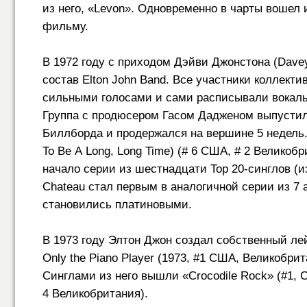
из него, «Levon». Одновременно в чарты вошел 
фильму.
В 1972 году с приходом Дэйви Джонстона (Davey
состав Elton John Band. Все участники коллек
сильными голосами и сами расписывали вокальн
Группа с продюсером Гасом Дадженом выпустил
Биллборда и продержался на вершине 5 недель. 
To Be A Long, Long Time) (# 6 США, # 2 Великоб
начало серии из шестнадцати Top
20-синглов
(и
Chateau стал первым в аналогичной серии из 7 
становились платиновыми.
В 1973 году Элтон Джон создал собственный лей
Only the Piano Player (1973, #1 США, Великобр
Синглами из него вышли «Crocodile Rock» (#1, 
4 Великобритания).