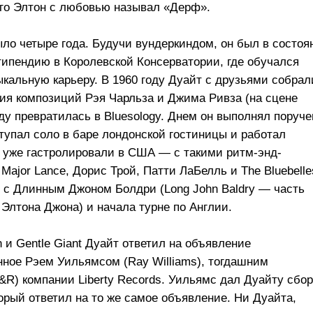
рого Элтон с любовью называл «Дерф».
ыло четыре года. Будучи вундеркиндом, он был в состоя
типендию в Королевской Консерватории, где обучался
ыкальную карьеру. В 1960 году Дуайт с друзьями собрал
ения композиций Рэя Чарльза и Джима Ривза (на сцене
году превратилась в Bluesology. Днем он выполнял поруч
тупал соло в баре лондонской гостиницы и работал
y уже гастролировали в США — с такими ритм-энд-
 Major Lance, Дорис Трой, Патти ЛаБелль и The Bluebelle
у с Длинным Джоном Болдри (Long John Baldry — часть
Элтона Джона) и начала турне по Англии.
и Gentle Giant Дуайт ответил на объявление
нное Рэем Уильямсом (Ray Williams), тогдашним
&R) компании Liberty Records. Уильямс дал Дуайту сбо
торый ответил на то же самое объявление. Ни Дуайта,