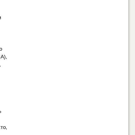
м
о
А),
,
»
то,