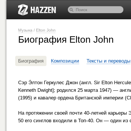
Музыка
/
Elton John
Биография Elton John
Биография
Композиции
Тексты и переводы
Сэр Э́лтон Геркулес Джон (англ. Sir Elton Hercu
Kenneth Dwight]; родился 25 марта 1947) — англ
(1995) и кавалер ордена Британской империи (C
На протяжении своей почти
40-летней
карьеры Э
50 его синглов входили в Топ-40. Он — один и