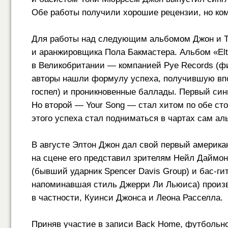
Обе работы получили хорошие рецензии, но ком
Для работы над следующим альбомом Джон и Т
и аранжировщика Пола Бакмастера. Альбом «Elt
в Великобритании — компанией Pye Records (ф
авторы нашли формулу успеха, получившую впо
госпел) и проникновенные баллады. Первый син
Но второй — Your Song — стал хитом по обе сто
этого успеха стал подниматься в чартах сам ал
В августе Элтон Джон дал свой первый американ
на сцене его представил зрителям Нейл Даймо
(бывший ударник Spencer Davis Group) и бас-г
напоминавшая стиль Джерри Ли Льюиса) произвел
в частности, Куинси Джонса и Леона Расселла.
Приняв участие в записи Back Home, футбольно