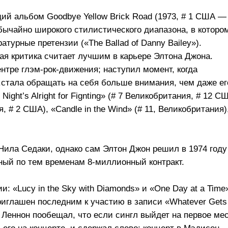
й альбом Goodbye Yellow Brick Road (1973, # 1 США —
бычайно широкого стилистического диапазона, в которо
турные претензии («The Ballad of Danny Bailey»).
ая критика считает лучшим в карьере Элтона Джона.
нтре глэм-рок-движения; наступил момент, когда
..стала обращать на себя больше внимания, чем даже ег
ght’s Alright for Fignting» (# 7 Великобритания, # 12 СШ
, # 2 США), «Candle in the Wind» (# 11, Великобритания)
Нила Седаки, однако сам Элтон Джон решил в 1974 году
дный по тем временам
8-миллионный
контракт.
и: «Lucy in the Sky with Diamonds» и «One Day at a Time
риглашен последним к участию в записи «Whatever Gets
s. Леннон пообещал, что если сингл выйдет на первое мес