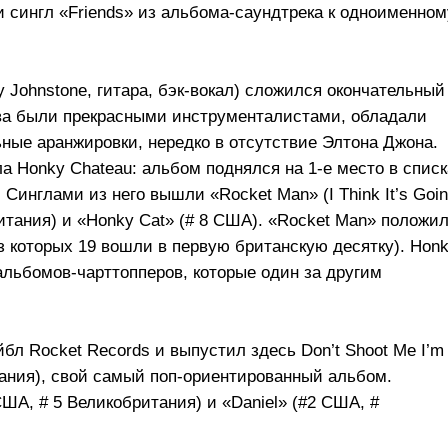
и сингл «Friends» из альбома-саундтрека к одноименном
 Johnstone, гитара, бэк-вокал) сложился окончательный
тива были прекрасными инструменталистами, обладали
ые аранжировки, нередко в отсутствие Элтона Джона.
а Honky Chateau: альбом поднялся на
1-е
место в списк
Синглами из него вышли «Rocket Man» (I Think It’s Goi
ритания) и «Honky Cat» (# 8 США). «Rocket Man» положи
з которых 19 вошли в первую британскую десятку). Hon
альбомов-чарттопперов, которые один за другим
бл Rocket Records и выпустил здесь Don’t Shoot Me I’m
итания), свой самый поп-ориентированный альбом.
США, # 5 Великобритания) и «Daniel» (#2 США, #