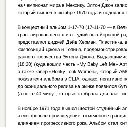
на чемпионат мира в Мексику, Элтон Джон запи
который вышел в октябре 1970 года и поднялся 
В концертный альбом
1-17-70 (17-11-70 —
в Вели
транслировавшегося из студий нью-йоркской ра
представлял диджей Дэйв Херман. Пластинка, 
композиций Джона и Топина, продемонстрировал
раннего творчества Элтона Джона. Выдающимися
(18:20) (куда вошли часть «My Baby Left Me» Ар
а также кавер «Honky Tonk Women», который A
показатели альбома в США, однако, негативно п
до официального релиза на рынке появился бу
(а не те 40 минут, которые отобрала для пласти
В ноябре 1971 года вышел шестой студийный а
атмосферное произведение, отмеченное гранди
влиянием прогрессивного рока. Альбом стал хит