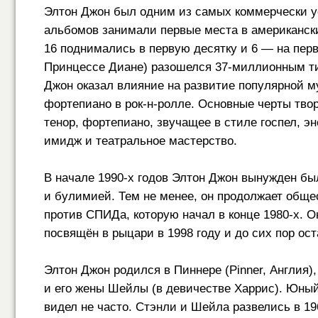
Элтон Джон был одним из самых коммерчески 
альбомов занимали первые места в американски
16 поднимались в первую десятку и 6 — на перв
Принцессе Диане) разошелся
37-миллионным
ти
Джон оказал влияние на развитие популярной м
фортепиано в рок-н-ролле. Основные черты тво
тенор, фортепиано, звучащее в стиле госпел, э
имидж и театральное мастерство.
В начале
1990-х
годов Элтон Джон вынужден был
и булимией. Тем не менее, он продолжает обще
против СПИДа, которую начал в конце
1980-х.
Он
посвящён в рыцари в 1998 году и до сих пор ос
Элтон Джон родился в Пиннере (Pinner, Англия
и его жены Шейлы (в девичестве Харрис). Юный
видел не часто. Стэнли и Шейла развелись в 19