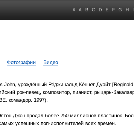
#
A
B
C
D
E
F
G
H
I
Фотографии
Видео
les John, урождённый Ре́джинальд Ке́ннет Дуайт [Reginald
ийский рок-певец, композитор, пианист, рыцарь-бакалав
BE, командор, 1997).
лтон Джон продал более 250 миллионов пластинок. Бол
з самых успешных поп-исполнителей всех времён.