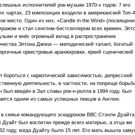
успешных исполнителей рок-музыки
1970-х
годов: 7 его
х чартах, 23 композиции входили в американский Топ-4
ое место. Один из них, «Candle in the Wind» (посвящени
ражом и стал синглом-бестселлером всех времен. Элт
узыки и внёс огромный вклад в распространение
рчества Элтона Джона — мелодический талант, богатый
нергичные оркестровые аранжировки, яркий сценический
 бороться с наркотической зависимостью, депрессией
ственную деятельность, в частности, на поприще борьб
 был введён в Зал славы рок-н-ролла в 1994 году, был
тается одним из самых успешных певцов в Англии.
), в семье командующего эскадроном ВВС Стэнли Дуайта
 Дуайт был воспитан прежде всего матерью, а отца же
62 году, когда Дуайту было 15 лет. Его мать вышла заму