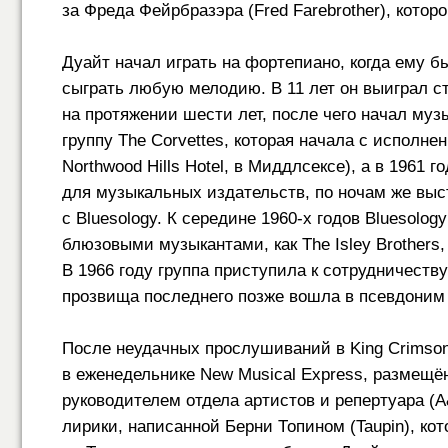
за Фреда Фейрбразэра (Fred Farebrother), кото
Дуайт начал играть на фортепиано, когда ему б
сыграть любую мелодию. В 11 лет он выиграл с
на протяжении шести лет, после чего начал муз
группу The Corvettes, которая начала с исполн
Northwood Hills Hotel, в Миддлсексе), а в 1961 
для музыкальных издательств, по ночам же выс
с Bluesology. К середине
1960-х
годов Bluesolog
блюзовыми музыкантами, как The Isley Brothers,
В 1966 году группа приступила к сотрудничеств
прозвища последнего позже вошла в псевдоним 
После неудачных прослушиваний в King Crimson 
в еженедельнике New Musical Express, размещё
руководителем отдела артистов и репертуара (A
лирики, написанной Берни Топином (Taupin), ко