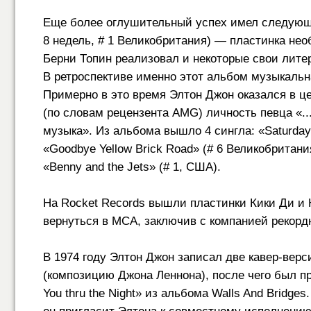
Еще более оглушительный успех имел следующи
8 недель, # 1 Великобритания) — пластинка нео
Берни Топин реализовал и некоторые свои литера
В ретроспективе именно этот альбом музыкальн
Примерно в это время Элтон Джон оказался в це
(по словам рецензента AMG) личность певца «.
музыка». Из альбома вышло 4 сингла: «Saturday Ni
«Goodbye Yellow Brick Road» (# 6 Великобритания
«Benny and the Jets» (# 1, США).
На Rocket Records вышли пластинки Кики Ди и 
вернуться в MCA, заключив с компанией рекор
В 1974 году Элтон Джон записал две кавер-верси
(композицию Джона Леннона), после чего был п
You thru the Night» из альбома Walls And Bridge