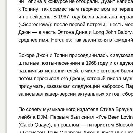
ни Топина в конкурсе не отобрали. Дуайт напис
к Топину: так совместным творчеством по переп
и по сей день. В 1967 году была записана перв
(«Scarecrow»): после первой встречи, шесть м
Джон — в честь Элтона Дина и Long John Baldry.
среднее имя, Hercules: так звали коня в комеди
Вскоре Джон и Топин присоединилась к звукоз
штатные поэты-песенники в 1968 году и следую
различных исполнителей, в числе которых были 
потом пересылал его Джону, который писал музык
придумать, заказывал следующий набросок. Па
записывая кавер-версии актуальных хитов, сбо
По совету музыкального издателя Стива Брауна
лейбла DJM. Первым был сингл «I’ve Been Lovi
(Caleb Quaye), в прошлом — гитаристом Blueso
и басистом Тони Мюрреем Джон выпустил сингл 