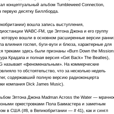
сал концептуальный альбом Tumbleweed Connection,
в первую десятку Биллборда.
кобритании) вошла запись выступления,
диостанции WABC-FM, где Элтона Джона и его группу
в которую вошли в основном расширенные версии ранни
а влияния госпел, буги-вуги и блюза, характерные для
 треками здесь были признаны «Burn Down the Mission
тура Крадапа и полная версия «Get Back» The Beatles),
MG называет «феноменальным». На коммерческие
овлияло то обстоятельство, что за несколько недель
тлег, содержавший полную версию радиоконцерта
нки компания Dick James Music).
льбом Элтона Джона Madman Across the Water — мрачно
озными оркестровками Пола Бакмастера и заметным
ом в США (#8, в Великобритании — # 41), как и сингл