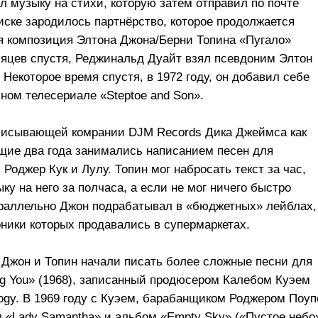
ал музыку на стихи, которую затем отправил по почте
иске зародилось партнёрство, которое продолжается
ая композиция Элтона Джона/Берни Топина «Пугало»
есяцев спустя, Реджинальд Дуайт взял псевдоним Элтон
 Некоторое время спустя, в 1972 году, он добавил себе
йном телесериале «Steptoe and Son».
аписывающей комрании DJM Records Дика Джеймса как
щие два года занимались написанием песен для
Роджер Кук и Лулу. Топин мог набросать текст за час,
у на него за полчаса, а если не мог ничего быстро
раллельно Джон подрабатывал в «бюджетных» лейблах,
рники которых продавались в супермаркетах.
 Джон и Топин начали писать более сложные песни для
ng You» (1968), записанный продюсером Калебом Куэем
logy. В 1969 году с Куэем, барабанщиком Роджером Поу
«Lady Samantha» и альбом «Empty Sky» («Пустое небо»