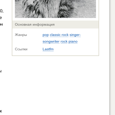
0,
е
он
Основная информация
Жанры
pop
classic rock
singer-
songwriter
rock
piano
Ссылки
Lastfm
ы
ж