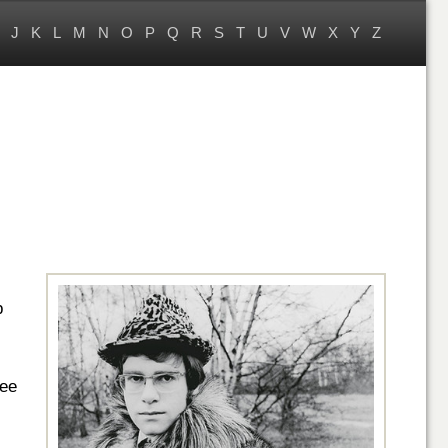
J
K
L
M
N
O
P
Q
R
S
T
U
V
W
X
Y
Z
р
ее