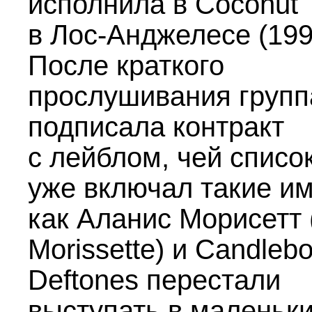
исполнила в Coconut 
в Лос-Анджелесе (199
После краткого
прослушивания групп
подписала контракт
с лейблом, чей список
уже включал такие им
как Аланис Морисетт 
Morissette) и Candlebo
Deftones перестали
выступать в маленьк