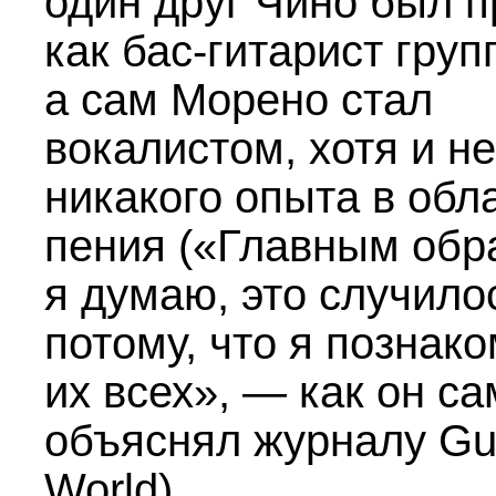
один друг Чино был п
как бас-гитарист груп
а сам Морено стал
вокалистом, хотя и н
никакого опыта в обл
пения («Главным обр
я думаю, это случило
потому, что я познак
их всех», — как он са
объяснял журналу Gui
World).