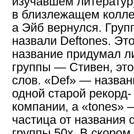
изучавшем литератур
в близлежащем колле
а Эйб вернулся. Груп
назвали Deftones. Эт
название придумал л
группы — Стивен, это
слов. «Def» — назван
одной старой рекорд-
компании, а «tones» 
частица от названия 
группы 50х. В скором