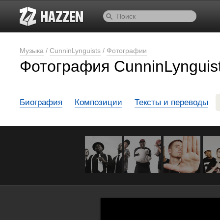
Музыка
/
CunninLynguists
/
Фотографии
Фотография CunninLynguist
Биография
Композиции
Тексты и переводы