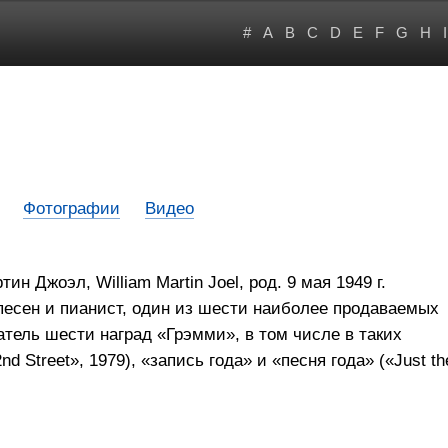
#
A
B
C
D
E
F
G
H
I
Фотографии
Видео
н Джоэл, William Martin Joel, род. 9 мая 1949 г.
песен и пианист, один из шести наиболее продаваемых
тель шести наград «Грэмми», в том числе в таких
 Street», 1979), «запись года» и «песня года» («Just th