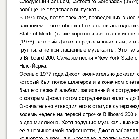
Следующий альбом, «Streetlife Serenade» (1974
вообще не следовало выпускать.
В 1975 году, после трех лет, проведенных в Ло
влиянием этого события была написана одна из
State of Mind» (также хорошо известная в испо
(1976), который Джоэл спродюсировал сам, и в 
группы, а не приглашенные музыканты. Этот а
в Billboard 200. Сама же песня «New York State
Нью-Йорка.
Осенью 1977 года Джоэл окончательно доказал с
который был полон шлягеров и в конечном счёт
был его первый альбом, записанный в сотрудни
с которым Джоел потом сотрудничал вплоть до 1
Окончательно утвердил его в статусе суперзвез
восемь недель на первой строчке Billboard 200
в два миллиона. Хотя ведущие музыкальные кри
её в невыносимой пафосности, Джоэл забавлял 
концертах в клочья и бросая их в толпу. Вообщ