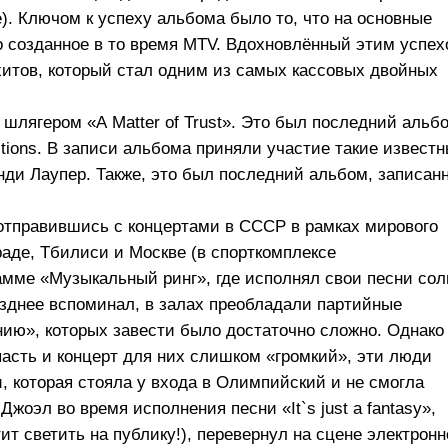
e). Ключом к успеху альбома было то, что на основные
о созданное в то время MTV. Вдохновлённый этим успех
итов, который стал одним из самых кассовых двойных
 шлягером «A Matter of Trust». Это был последний альб
ctions. В записи альбома приняли участие такие извест
инди Лаупер. Также, это был последний альбом, записан
 отправившись с концертами в СССР в рамках мирового
раде, Тбилиси и Москве (в спорткомплексе
амме «Музыкальный ринг», где исполнял свои песни сол
позднее вспоминал, в залах преобладали партийные
ию», которых завести было достаточно сложно. Однако
опасть и концерт для них слишком «громкий», эти люди
, которая стояла у входа в Олимпийский и не смогла
Джоэл во время исполнения песни «It`s just a fantasy»,
атит светить на публику!), перевернул на сцене электронн