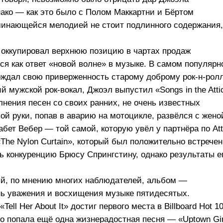
ако — как это было с Полом Маккартни и Бёртом
оминающейся мелодией не стоит подлинного содержания,
 оккупировал верхнюю позицию в чартах продаж
я как ответ «новой волне» в музыке. В самом популярн
дтверждал свою приверженность старому доброму рок-н-рол
мужской рок-вокал, Джоэл выпустил «Songs in the Atti
лнения песен со своих ранних, не очень известных
ой руки, попав в аварию на мотоцикле, развёлся с жено
ет Вебер — той самой, которую увёл у партнёра по Atti
e Nylon Curtain», который был положительно встречен
ть конкуренцию Брюсу Спрингстину, однако результаты е
ый, по мнению многих наблюдателей, альбом —
ань уважения и восхищения музыке пятидесятых.
ll Her About It» достиг первого места в Billboard Hot 10
то попала ещё одна жизнерадостная песня — «Uptown Gir