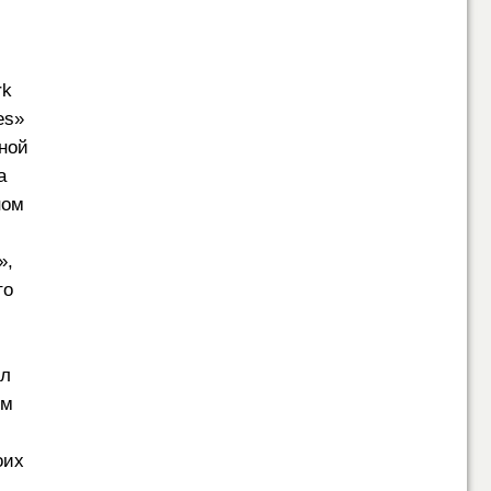
rk
es»
тной
а
ном
»,
то
ёл
ом
оих