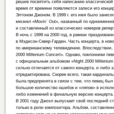
решив посвятить себя написанию классической 
время от времени появляются записи его концер
Элтоном Джоном. В 1999 г. его имя было занесе
мюзикл «Movin` Out», названный по одноименно
и составленный из классических номеров репер
В ночь с 1999 на 2000 год, в рамках празднова
в Мэдисон-Сквер-Гарден. Часть концерта, в но
по американскому телевидению. Впоследствии, э
2000 Millenium Concert». Однако, поклонники пе
с официальным альбомом «Night 2000 Millenium 
сильно отличается от самого концерта, и либо з
отредактирована. Скорее всего, такая кардинал
была предпринята в связи с тем, что певец был 
большое количество ошибок и «ляпов» в исполн
либо изменений в финальную версию концерта.
В 2001 году Джоэл выпускает свой последний ст
только в роли композитора. Альбом, составлен