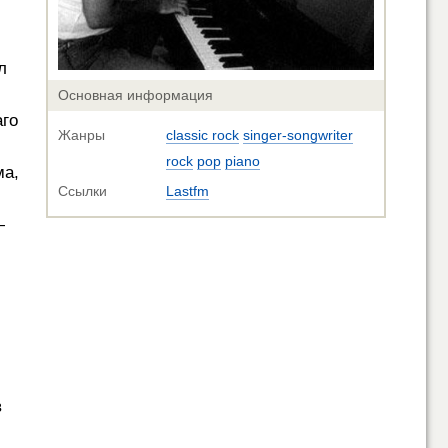
л
Основная информация
аго
Жанры
classic rock
singer-songwriter
rock
pop
piano
ма,
Ссылки
Lastfm
—
в