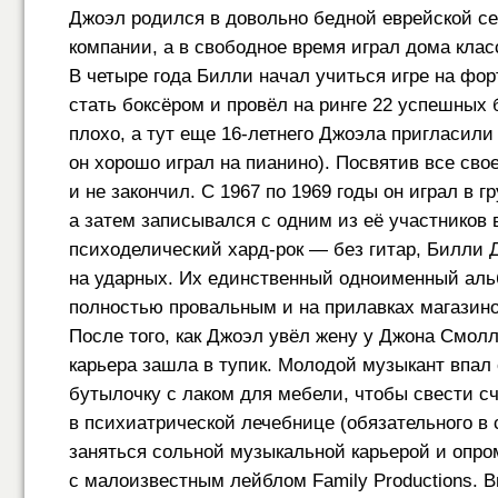
Джоэл родился в довольно бедной еврейской се
компании, а в свободное время играл дома клас
В четыре года Билли начал учиться игре на фор
стать боксёром и провёл на ринге 22 успешных 
плохо, а тут еще
16-летнего
Джоэла пригласили 
он хорошо играл на пианино). Посвятив все сво
и не закончил. С 1967 по 1969 годы он играл в 
а затем записывался с одним из её участников в
психоделический хард-рок — без гитар, Билли 
на ударных. Их единственный одноименный альбо
полностью провальным и на прилавках магазинов
После того, как Джоэл увёл жену у Джона Смолла
карьера зашла в тупик. Молодой музыкант впал
бутылочку с лаком для мебели, чтобы свести с
в психиатрической лечебнице (обязательного в
заняться сольной музыкальной карьерой и опро
с малоизвестным лейблом Family Productions.