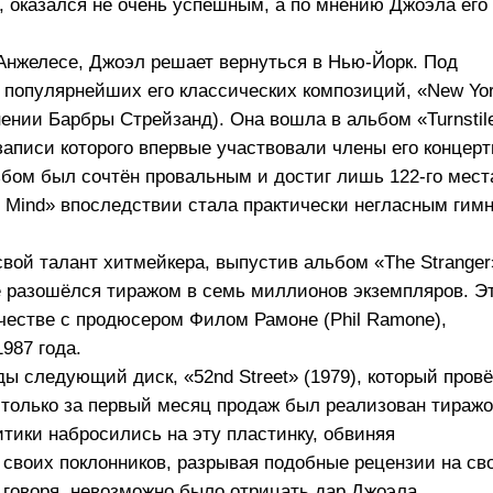
), оказался не очень успешным, а по мнению Джоэла его
с-Анжелесе, Джоэл решает вернуться в Нью-Йорк. Под
 популярнейших его классических композиций, «New Yo
лнении Барбры Стрейзанд). Она вошла в альбом «Turnstil
записи которого впервые участвовали члены его концер
льбом был сочтён провальным и достиг лишь
122-го
мест
 of Mind» впоследствии стала практически негласным гим
вой талант хитмейкера, выпустив альбом «The Stranger
е разошёлся тиражом в семь миллионов экземпляров. Э
честве с продюсером Филом Рамоне (Phil Ramone),
987 года.
ды следующий диск, «52nd Street» (1979), который пров
 и только за первый месяц продаж был реализован тираж
тики набросились на эту пластинку, обвиняя
своих поклонников, разрывая подобные рецензии на св
е говоря, невозможно было отрицать дар Джоэла