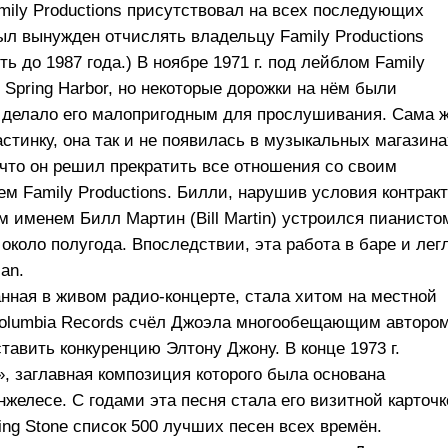
amily Productions присутствовал на всех последующих
ыл вынужден отчислять владельцу Family Productions
ь до 1987 года.) В ноябре 1971 г. под лейблом Family
Spring Harbor, но некоторые дорожки на нём были
о делало его малопригодным для прослушивания. Сама 
астинку, она так и не появилась в музыкальных магазина
 что он решил прекратить все отношения со своим
ем Family Productions. Билли, нарушив условия контракт
 именем Билл Мартин (Bill Martin) устроился пианисто
около полугода. Впоследствии, эта работа в баре и лег
an.
санная в живом радио-концерте, стала хитом на местной
lumbia Records счёл Джоэла многообещающим автором
тавить конкуренцию Элтону Джону. В конце 1973 г.
, заглавная композиция которого была основана
нжелесе. С годами эта песня стала его визитной карточ
ing Stone список 500 лучших песен всех времён.