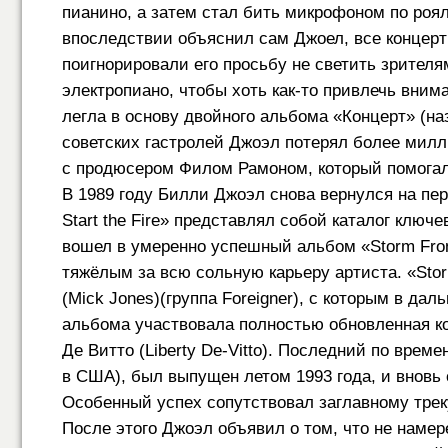
пианино, а затем стал бить микрофоном по роя
впоследствии объяснил сам Джоел, все концерт
поигнорировали его просьбу не светить зрителя
электропиано, чтобы хоть как-то привлечь вним
легла в основу двойного альбома «Концерт» (на
советских гастролей Джоэл потерял более милл
с продюсером Филом Рамоном, который помогал
В 1989 году Билли Джоэл снова вернулся на перв
Start the Fire» представлял собой каталог клю
вошел в умеренно успешный альбом «Storm Fro
тяжёлым за всю сольную карьеру артиста. «St
(Mick Jones)(группа Foreigner), с которым в да
альбома участвовала полностью обновленная к
Де Витто (Liberty De-Vitto). Последний по врем
в США), был выпущен летом 1993 года, и вновь
Особенный успех сопутствовал заглавному треку
После этого Джоэл объявил о том, что не наме