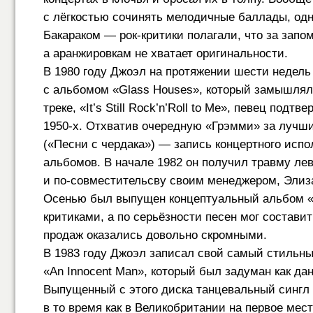
с лёгкостью сочинять мелодичные баллады, одн
Бакараком — рок-критики полагали, что за зап
а аранжировкам не хватает оригинальности.
В 1980 году Джоэл на протяжении шести недель
с альбомом «Glass Houses», который замышлялс
треке, «It’s Still Rock’n’Roll to Me», певец по
1950-х.
Отхватив очередную «Грэмми» за лучший 
(«Песни с чердака») — запись концертного испо
альбомов. В начале 1982 он получил травму лев
и по-совместительсву своим менеджером, Элизаб
Осенью был выпущен концептуальный альбом «Th
критиками, а по серьёзности песен мог состави
продаж оказались довольно скромными.
В 1983 году Джоэл записал свой самый стильн
«An Innocent Man», который был задуман как д
Выпущенный с этого диска танцевальный сингл «Te
в то время как в Великобритании на первое мес