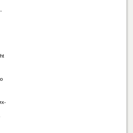
,
ht
но
их-
т