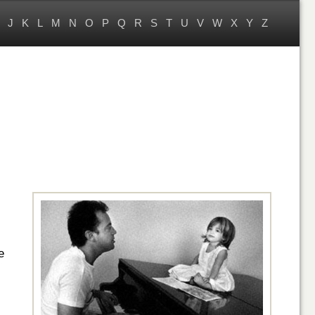
J
K
L
M
N
O
P
Q
R
S
T
U
V
W
X
Y
Z
e