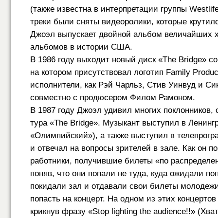
(также известна в интерпретации группы Westlif
треки были сняты видеоролики, которые крутил
Джоэл выпускает двойной альбом величайших х
альбомов в истории США.
В 1986 году выходит новый диск «The Bridge» со
на котором присутствовал логотип Family Produ
исполнители, как Рэй Чарльз, Стив Уинвуд и С
совместно с продюсером Филом Рамоном.
В 1987 году Джоэл удивил многих поклонников,
тура «The Bridge». Музыкант выступил в Ленинг
«Олимпийский»), а также выступил в телепрогр
и отвечал на вопросы зрителей в зале. Как он 
работники, получившие билеты «по распределен
поняв, что они попали не туда, куда ожидали п
покидали зал и отдавали свои билеты молодежи
попасть на концерт. На одном из этих концертов 
крикнув фразу «Stop lighting the audience!!» (Хв