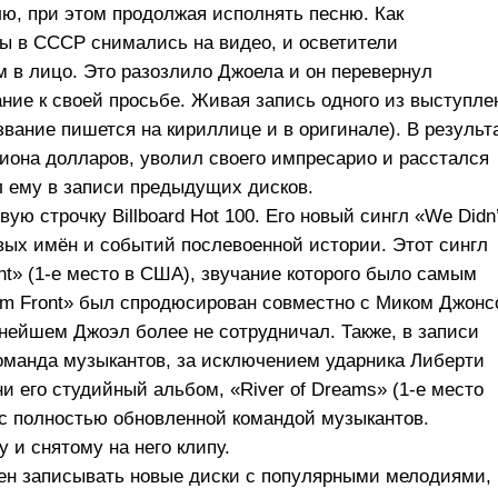
лю, при этом продолжая исполнять песню. Как
ы в СССР снимались на видео, и осветители
м в лицо. Это разозлило Джоела и он перевернул
ание к своей просьбе. Живая запись одного из выступле
звание пишется на кириллице и в оригинале). В результ
иона долларов, уволил своего импресарио и расстался
 ему в записи предыдущих дисков.
ую строчку Billboard Hot 100. Его новый сингл «We Didn’
чевых имён и событий послевоенной истории. Этот сингл
nt»
(1-е
место в США), звучание которого было самым
orm Front» был спродюсирован совместно с Миком Джон
льнейшем Джоэл более не сотрудничал. Также, в записи
оманда музыкантов, за исключением ударника Либерти
ени его студийный альбом, «River of Dreams»
(1-е
место
 с полностью обновленной командой музыкантов.
 и снятому на него клипу.
рен записывать новые диски с популярными мелодиями,