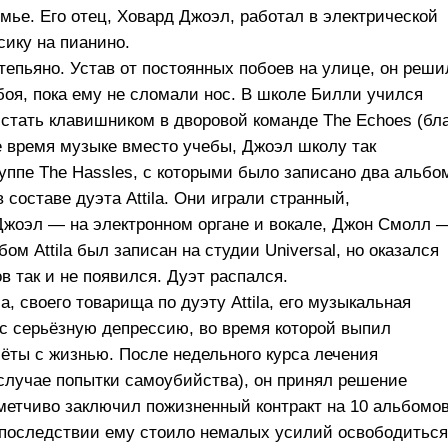
мье. Его отец, Ховард Джоэл, работал в электрической
сику на пианино.
тепьяно. Устав от постоянных побоев на улице, он реши
боя, пока ему не сломали нос. В школе Билли учился
стать клавишником в дворовой команде The Echoes (бл
е время музыке вместо учебы, Джоэл школу так
группе The Hassles, с которыми было записано два альбо
 составе дуэта Attila. Они играли странный,
Джоэл — на электронном органе и вокале, Джон Смолл 
м Attila был записан на студии Universal, но оказался
 так и не появился. Дуэт распался.
, своего товарища по дуэту Attila, его музыкальная
 с серьёзную депрессию, во время которой выпил
чёты с жизнью. После недельного курса лечения
 случае попытки самоубийства), он принял решение
метчиво заключил пожизненный контракт на 10 альбомо
 Впоследствии ему стоило немалых усилий освободиться