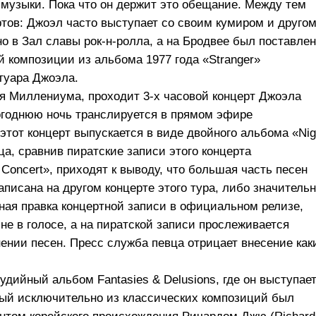
музыки. Пока что он держит это обещание. Между тем
тов: Джоэл часто выступает со своим кумиром и другом
но в Зал славы рок-н-ролла, а на Бродвее был поставлен
й композиции из альбома 1977 года «Stranger»
туара Джоэла.
ния Миллениума, проходит
3-х
часовой концерт Джоэла
вогоднюю ночь транслируется в прямом эфире
тот концерт выпускается в виде двойного альбома «Nig
вца, сравнив пиратские записи этого концерта
Concert», приходят к выводу, что большая часть песен
аписана на другом концерте этого тура, либо значитель
ьная правка концертной записи в официальном релизе,
не в голосе, а на пиратской записи прослеживается
ении песен. Пресс служба певца отрицает внесение как
удийный альбом Fantasies & Delusions, где он выступае
ный исключительно из классических композиций был