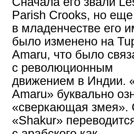
Сначала его звали Le
Parish Crooks, но еще
в младенчестве его и
было изменено на Tu
Amaru, что было связ
с революционным
движением в Индии. 
Amaru» буквально оз
«сверкающая змея».
«Shakur» переводитс
с арабского как