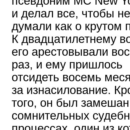
псевдоним MC New Y
и делал все, чтобы н
думали как о крутом 
К двадцатилетнему в
его арестовывали во
раз, и ему пришлось
отсидеть восемь мес
за изнасилование. К
того, он был замешан
сомнительных судеб
процессах, один из к