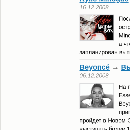
16.12.2008
Пос
ост
Min
а ч
запланирован вып
Beyoncé
→
Вы
06.12.2008
На 
Ess
Bey
при
пройдет в Новом 
выступать более 1