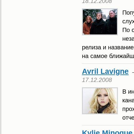
18.12.2008
Поп
слу
По 
нез
релиза и названи
на самое ближайш
Avril Lavigne
17.12.2008
В и
кана
про
отч
Kylie Minogue