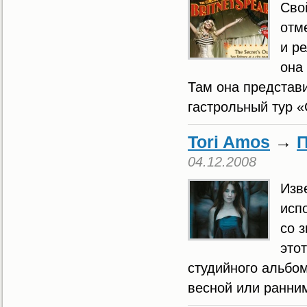
Сво
отм
и р
она
Там она представ
гастрольный тур «C
Tori Amos
→
П
04.12.2008
Изв
исп
со 
этот
студийного альбом
весной или ранним