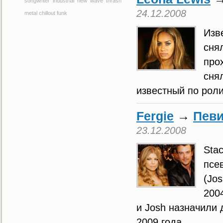
songwriter
industrial
new wave
thrash
24.12.2008
metal
chillout
funk
Изв
сня
про
сня
известный по рол
Fergie
→
Певи
23.12.2008
Sta
псе
(Jo
200
и Josh назначили
2009 года.