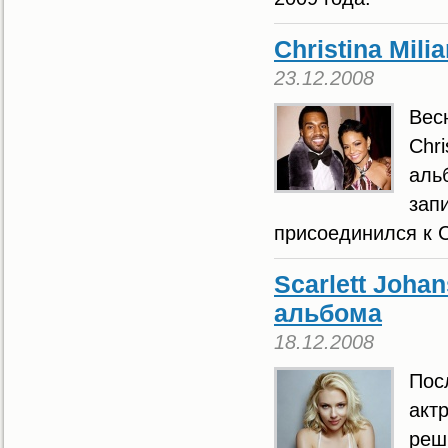
Christina Mili
23.12.2008
Вес
Chri
аль
зап
присоединился к C
Scarlett Joha
альбома
18.12.2008
Пос
актр
реш