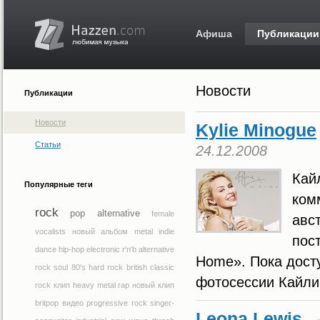
Афиша
Публикации
Новости
Публикации
Новости
Kylie Minogue
Статьи
24.12.2008
Кай
Популярные теги
ком
rock
pop
alternative
female
авс
vocalists
новый альбом
metal
indie
пос
dance
hip-hop
electronic
r'n'b
alternative
Home». Пока дост
rock
soul
80's
hard rock
british
classic
фотосессии Кайли
rock
клип
heavy metal
rap
новый клип
britpop
видео
progressive rock
singer-
Leona Lewis