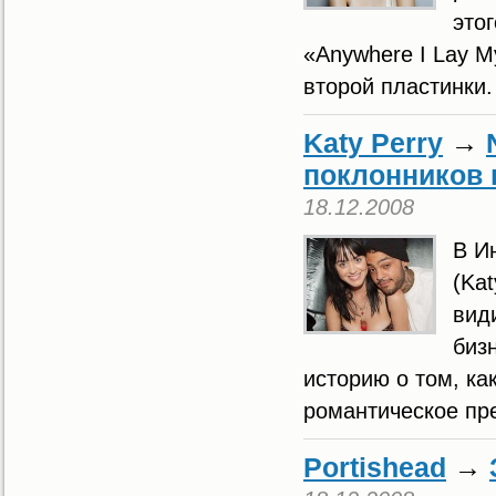
это
«Anywhere I Lay M
второй пластинки.
Katy Perry
→
поклонников
18.12.2008
В И
(Kat
вид
биз
историю о том, ка
романтическое пр
Portishead
→