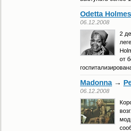
Odetta Holme
06.12.2008
2 д
лег
Holm
от б
госпитализирована
Madonna
→
Р
06.12.2008
Кор
воз
мод
соо