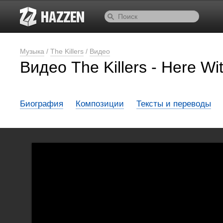
Музыка
/
The Killers
/
Видео
Видео The Killers - Here Wi
Биография
Композиции
Тексты и переводы