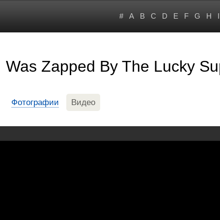
#
A
B
C
D
E
F
G
H
I
 I Was Zapped By The Lucky S
Фотографии
Видео