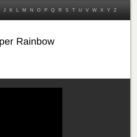
J
K
L
M
N
O
P
Q
R
S
T
U
V
W
X
Y
Z
uper Rainbow