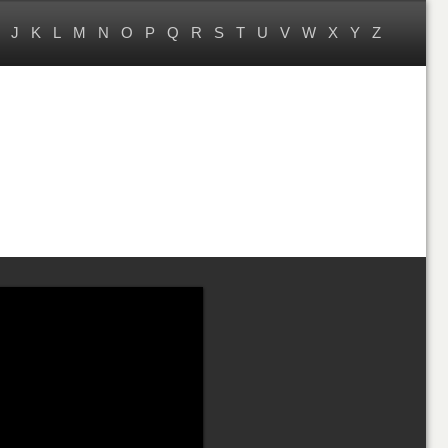
J
K
L
M
N
O
P
Q
R
S
T
U
V
W
X
Y
Z