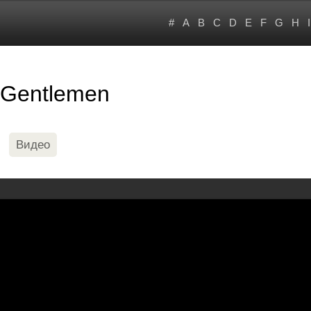
#
A
B
C
D
E
F
G
H
I
d Gentlemen
Видео