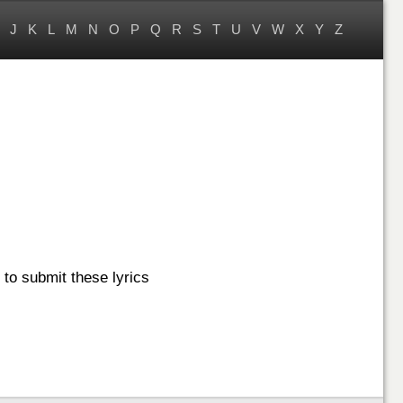
J
K
L
M
N
O
P
Q
R
S
T
U
V
W
X
Y
Z
to submit these lyrics