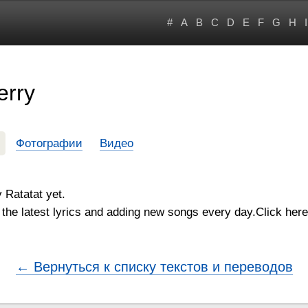
#
A
B
C
D
E
F
G
H
I
erry
Фотографии
Видео
y Ratatat yet.
the latest lyrics and adding new songs every day.Click here 
← Вернуться к списку текстов и переводов