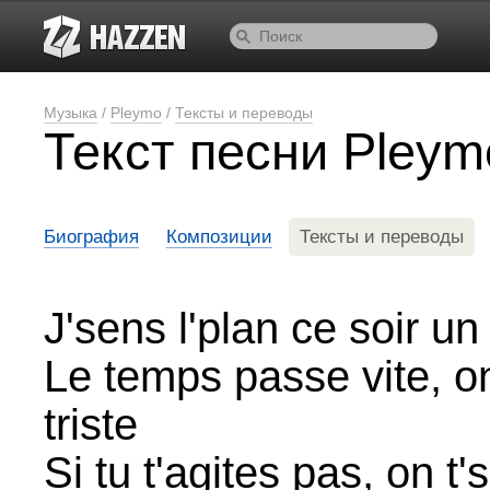
Музыка
/
Pleymo
/
Тексты и переводы
Текст песни Pleym
Биография
Композиции
Тексты и переводы
J'sens l'plan ce soir un
Le temps passe vite, on
triste
Si tu t'agites pas, on t's