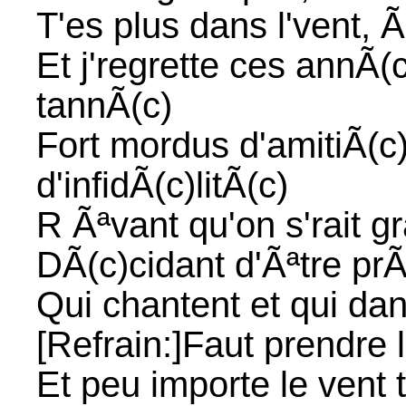
T'es plus dans l'vent, Ã 
Et j'regrette ces annÃ
tannÃ(c)
Fort mordus d'amitiÃ(c)
d'infidÃ(c)litÃ(c)
R Ãªvant qu'on s'rait g
DÃ(c)cidant d'Ãªtre prÃ
Qui chantent et qui da
[Refrain:]Faut prendre l
Et peu importe le vent t