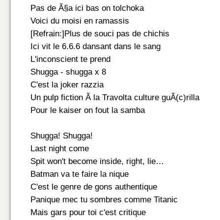
Pas de Ã§a ici bas on tolchoka
Voici du moisi en ramassis
[Refrain:]Plus de souci pas de chichis
Ici vit le 6.6.6 dansant dans le sang
L'inconscient te prend
Shugga - shugga x 8
C'est la joker razzia
Un pulp fiction Ã la Travolta culture guÃ(c)rilla
Pour le kaiser on fout la samba
Shugga! Shugga!
Last night come
Spit won't become inside, right, lie…
Batman va te faire la nique
C'est le genre de gons authentique
Panique mec tu sombres comme Titanic
Mais gars pour toi c'est critique