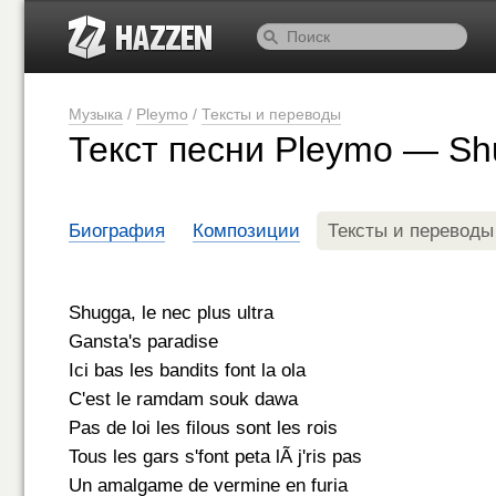
Музыка
/
Pleymo
/
Тексты и переводы
Текст песни Pleymo — S
Биография
Композиции
Тексты и переводы
Shugga, le nec plus ultra
Gansta's paradise
Ici bas les bandits font la ola
C'est le ramdam souk dawa
Pas de loi les filous sont les rois
Tous les gars s'font peta lÃ j'ris pas
Un amalgame de vermine en furia