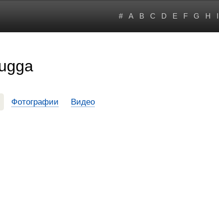
#
A
B
C
D
E
F
G
H
I
hugga
Фотографии
Видео