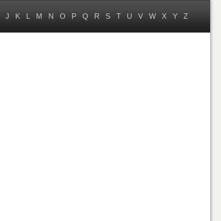
J
K
L
M
N
O
P
Q
R
S
T
U
V
W
X
Y
Z