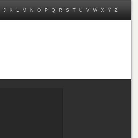
J
K
L
M
N
O
P
Q
R
S
T
U
V
W
X
Y
Z