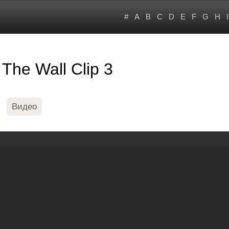
#
A
B
C
D
E
F
G
H
I
The Wall Clip 3
Видео