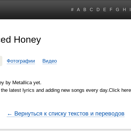
#
A
B
C
D
E
F
G
H
I
Iced Honey
Фотографии
Видео
ey by Metallica yet.
the latest lyrics and adding new songs every day.Click here 
← Вернуться к списку текстов и переводов