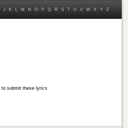
J
K
L
M
N
O
P
Q
R
S
T
U
V
W
X
Y
Z
to submit these lyrics