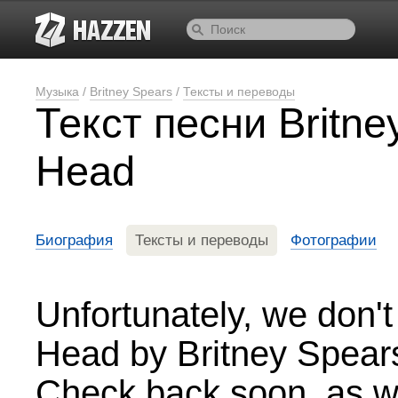
Музыка
/
Britney Spears
/
Тексты и переводы
Текст песни Britn
Head
Биография
Тексты и переводы
Фотографии
Unfortunately, we don't
Head by Britney Spears
Check back soon, as we