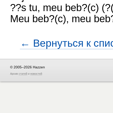
??s tu, meu beb?(c) (?
Meu beb?(c), meu beb?
← Вернуться к спи
© 2005–2026 Hazzen
Архив
статей
и
новостей