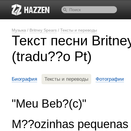
Музыка
/
Britney Spears
/
Тексты и переводы
Текст песни Britn
(tradu??o Pt)
Биография
Тексты и переводы
Фотографии
"Meu Beb?(c)"
M??ozinhas pequenas