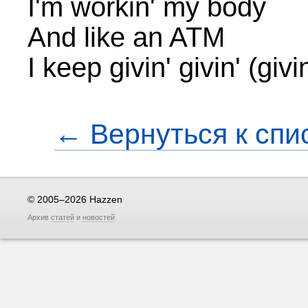
I'm workin' my body
And like an ATM
I keep givin' givin' (givin
← Вернуться к спи
© 2005–2026 Hazzen
Архив
статей
и
новостей