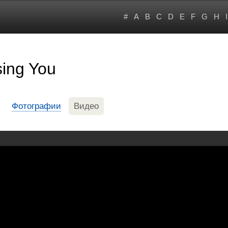
#
A
B
C
D
E
F
G
H
I
sing You
Фотографии
Видео