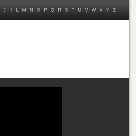
J
K
L
M
N
O
P
Q
R
S
T
U
V
W
X
Y
Z